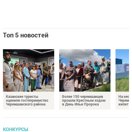
Топ 5 новостей
Казанские туристы
Более 150 черемшанцев
На неск
оценили гостеприимство
прошли Крестным ходом
Черемш
Черемшанского района
в День Ильи Пророка
кипит р
КОНКУРСЫ