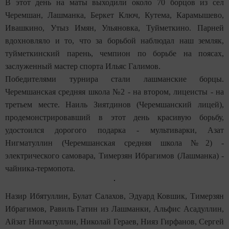
В этот день на маты выходили около 70 борцов из сел
Черемшан, Лашманка, Беркет Ключ, Кутема, Карамышево,
Ивашкино, Утыз Имян, Ульяновка, Туйметкино. Парней
вдохновляло и то, что за борьбой наблюдал наш земляк,
туйметкинский парень, чемпион по борьбе на поясах,
заслуженный мастер спорта Ильяс Галимов.
Победителями турнира стали лашманские борцы.
Черемшанская средняя школа №2 - на втором, лицеисты - на
третьем месте. Наиль Зиятдинов (Черемшанский лицей),
продемонстрировавший в этот день красивую борьбу,
удостоился дорогого подарка - мультиварки, Азат
Нигматуллин (Черемшанская средняя школа №2) -
электрического самовара, Тимерзян Ибрагимов (Лашманка) -
чайника-термопота.
Назир Ибятуллин, Булат Салахов, Эдуард Ковшик, Тимерзян
Ибрагимов, Равиль Гатин из Лашманки, Альфис Асадуллин,
Айзат Нигматуллин, Николай Гераев, Нияз Гирфанов, Сергей