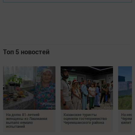
Топ 5 новостей
На долю 81-летней
Казанские туристы
На неск
женщины из Лашманки
оценили гостеприимство
Черемш
выпало немало
Черемшанского района
кипит р
испытаний