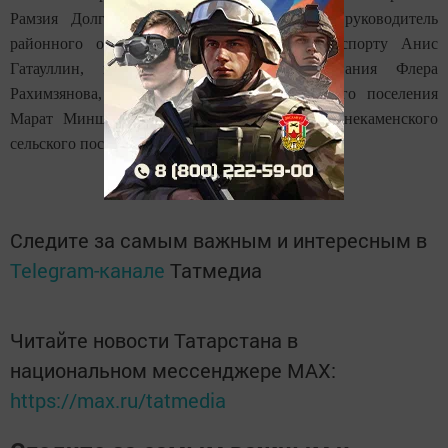
Рамзия Долгополова и Марат Аглиуллин, руководитель
районного отдела по делам молодежи и спорту Анис
Гатауллин, из районного отдела образования Флера
Рахимзянова, глава Карамышевского сельского поселения
Марат Миншин, сотрудница исполкома Верхнекаменского
сельского поселения Гульназ Муксинова.
Следите за самым важным и интересным в
Telegram-канале
Татмедиа
Читайте новости Татарстана в
национальном мессенджере MАХ:
https://max.ru/tatmedia