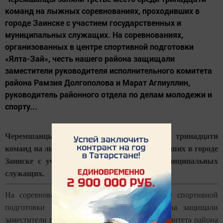
команд на лыжных соревнованиях, проходивших в
городе Заинске с участием государственных и
муниципальных служащих. На соревнованиях,
организованных в центре спортивной подготовки
«Ялта-Зай», честь нашего района защищали
заместители руководителя исполнительного комитета
района Рамзия Долгополова и Марат Аглиуллин,
руководитель районного отдела по делам молодежи и
спорту...
Черемшанцы заняли третье место среди тринадцати
команд на лыжных соревнованиях, проходивших в городе
Заинске с участием государственных и муниципальных
служащих.
На соревнованиях, организованных в центре спортивной
подготовки «Ялта-Зай», честь нашего района защищали
заместители руководителя исполнительного комитета района