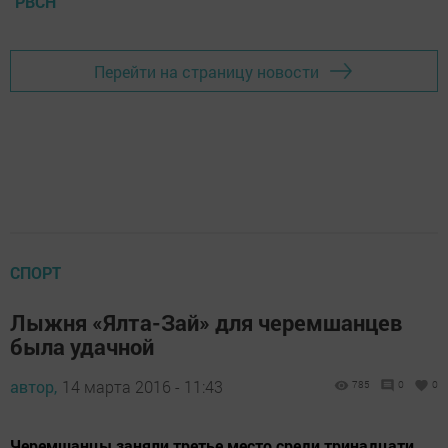
РВСН
Перейти на страницу новости
СПОРТ
Лыжня «Ялта-Зай» для черемшанцев
была удачной
автор,
14 марта 2016 - 11:43
785
0
0
Черемшанцы заняли третье место среди тринадцати