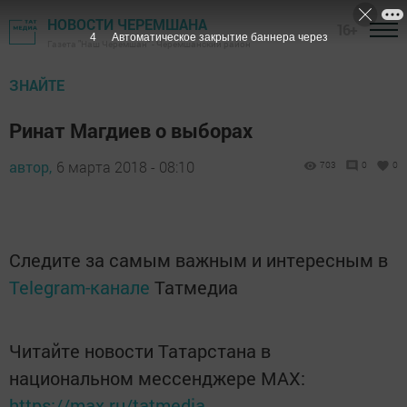
НОВОСТИ ЧЕРЕМШАНА
16+
2
Автоматическое закрытие баннера через
Газета "Наш Черемшан" - Черемшанский район
ЗНАЙТЕ
Ринат Магдиев о выборах
автор,
6 марта 2018 - 08:10
703
0
0
Следите за самым важным и интересным в
Telegram-канале
Татмедиа
Читайте новости Татарстана в
национальном мессенджере MАХ:
https://max.ru/tatmedia