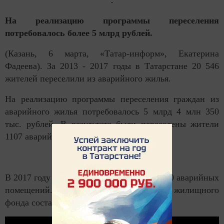
На реализацию программы переселения
потребовалось более 5 млрд рублей.
(Казань, 6 марта, «Татар-информ», Екатерина
Фадеева). За 2013 - 2017 годы в Татарстане 20 546
жителей переселили из аварийного жилья.
На реализацию программы переселения граждан из
аварийного жилья потребовалось 5 млрд 4 млн 350
тыс. рублей. В результате были переселены жители
1107 аварийных домов.
В 2017 году 749 человек переселили из 290 аварийных
помещений. Общая площадь аварийного жилищного
фонда составила 10,72 тыс. кв. м.