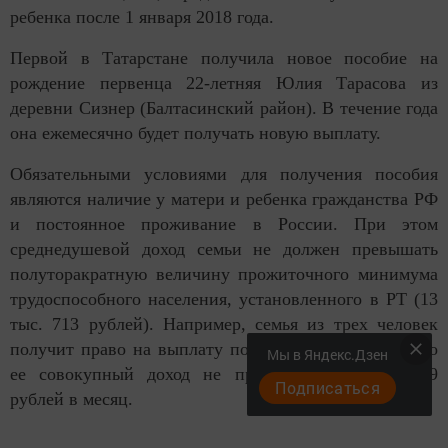
ребенка после 1 января 2018 года.
Первой в Татарстане получила новое пособие на
рождение первенца 22-летняя Юлия Тарасова из
деревни Сизнер (Балтасинский район). В течение года
она ежемесячно будет получать новую выплату.
Обязательными условиями для получения пособия
являются наличие у матери и ребенка гражданства РФ
и постоянное проживание в России. При этом
среднедушевой доход семьи не должен превышать
полуторакратную величину прожиточного минимума
трудоспособного населения, установленного в РТ (13
тыс. 713 рублей). Например, семья из трех человек
получит право на выплату пособия при условии, что
Мы в Яндекс.Дзен
ее совокупный доход не превышает 41 тыс. 139
Подписаться
рублей в месяц.