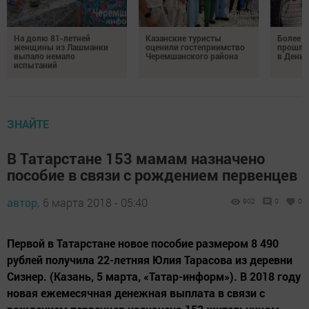
На долю 81-летней
Казанские туристы
Более 
женщины из Лашманки
оценили гостеприимство
прошли
выпало немало
Черемшанского района
в День 
испытаний
ЗНАЙТЕ
В Татарстане 153 мамам назначено
пособие в связи с рождением первенцев
автор,
6 марта 2018 - 05:40
902
0
0
Первой в Татарстане новое пособие размером 8 490
рублей получила 22-летняя Юлия Тарасова из деревни
Сизнер. (Казань, 5 марта, «Татар-информ»). В 2018 году
новая ежемесячная денежная выплата в связи с