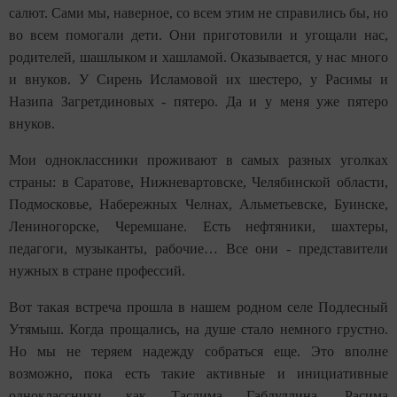
салют. Сами мы, наверное, со всем этим не справились бы, но
во всем помогали дети. Они приготовили и угощали нас,
родителей, шашлыком и хашламой. Оказывается, у нас много
и внуков. У Сирень Исламовой их шестеро, у Расимы и
Назипа Загретдиновых - пятеро. Да и у меня уже пятеро
внуков.
Мои одноклассники проживают в самых разных уголках
страны: в Саратове, Нижневартовске, Челябинской области,
Подмосковье, Набережных Челнах, Альметьевске, Буинске,
Лениногорске, Черемшане. Есть нефтяники, шахтеры,
педагоги, музыканты, рабочие… Все они - представители
нужных в стране профессий.
Вот такая встреча прошла в нашем родном селе Подлесный
Утямыш. Когда прощались, на душе стало немного грустно.
Но мы не теряем надежду собраться еще. Это вполне
возможно, пока есть такие активные и инициативные
одноклассники как Таслима Габдуллина, Расима