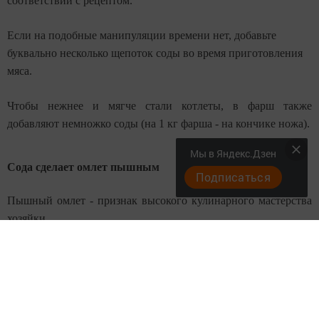
соответствии с рецептом.
Если на подобные манипуляции времени нет, добавьте
буквально несколько щепоток соды во время приготовления
мяса.
Чтобы нежнее и мягче стали котлеты, в фарш также
добавляют немножко соды (на 1 кг фарша - на кончике ножа).
Мы в Яндекс.Дзен
Сода сделает омлет пышным
Подписаться
Пышный омлет - признак высокого кулинарного мастерства
хозяйки.
Чтобы омлет получился не только вкусным, но и высоким,
воздушным, в него также добавляют соду - щепотку на 3
яйца.