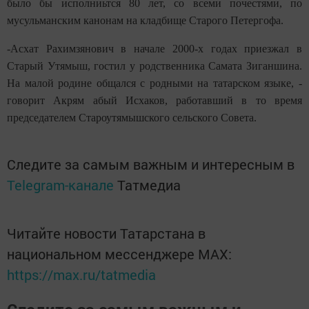
было бы исполниьтся 80 лет, со всеми почестями, по
мусульманским канонам на кладбище Старого Петергофа.
-Асхат Рахимзянович в начале 2000-х годах приезжал в
Старый Утямыш, гостил у родственника Самата Зиганшина.
На малой родине общался с родными на татарском языке, -
говорит Акрям абый Исхаков, работавший в то время
председателем Староутямышского сельского Совета.
Следите за самым важным и интересным в
Telegram-канале
Татмедиа
Читайте новости Татарстана в
национальном мессенджере MАХ:
https://max.ru/tatmedia