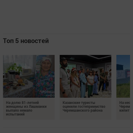
Топ 5 новостей
На долю 81-летней
Казанские туристы
На неск
женщины из Лашманки
оценили гостеприимство
Черемш
выпало немало
Черемшанского района
кипит р
испытаний