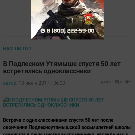
НАМ ПИШУТ
В Подлесном Утямыше спустя 50 лет
встретились одноклассники
автор,
13 июля 2017 - 06:00
802
0
1
Встреча с одноклассниками спустя 50 лет после
окончания Подлесноутямышской восьмилетней школы
освежила в душе многие воспоминания, увлекла нас в