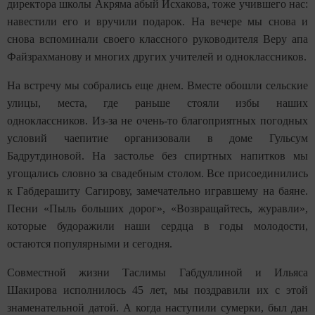
директора школы Акряма абый Исхакова, тоже учившего нас:
навестили его и вручили подарок. На вечере мы снова и
снова вспоминали своего классного руководителя Веру апа
Файзрахманову и многих других учителей и одноклассников.
На встречу мы собрались еще днем. Вместе обошли сельские
улицы, места, где раньше стояли избы наших
одноклассников. Из-за не очень-то благоприятных погодных
условий чаепитие организовали в доме Гульсум
Бадрутдиновой. На застолье без спиртных напитков мы
угощались словно за свадебным столом. Все присоединились
к Габдерашиту Сагирову, замечательно игравшему на баяне.
Песни «Пыль больших дорог», «Возвращайтесь, журавли»,
которые будоражили наши сердца в годы молодости,
остаются популярными и сегодня.
Совместной жизни Таслимы Габдуллиной и Ильяса
Шакирова исполнилось 45 лет, мы поздравили их с этой
знаменательной датой. А когда наступили сумерки, был дан