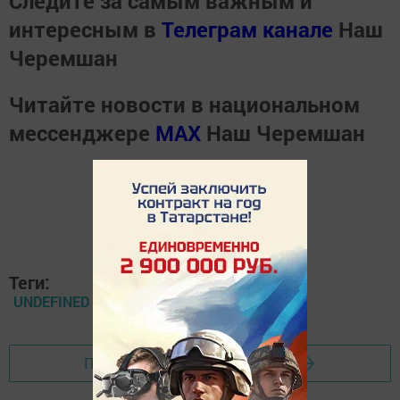
Следите за самым важным и
интересным в
Телеграм канале
Наш
Черемшан
Читайте новости в национальном
мессенджере
MАХ
Наш Черемшан
Теги:
UNDEFINED
Перейти на страницу новости