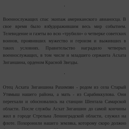
Военнослужащих спас экипаж американского авианосца. В
свое время было взбудоражившим весь мир событием.
Телевидение и газеты во всю «трубили» о четверке советских
воинов, проявивших мужество и героизм и выживших в
таких условиях. Правительство наградило четверых
военнослужащих, в том числе и младшего сержанта Асхата
Зиганшина, орденом Красной Звезды.
Отец Асхата Зиганшина Рахимзян - родом из села Старый
Утямыш нашего района, а мать - из Сарабиккулова. Они
переехали и обосновались на станции Шентала Самарской
области. После службы Асхат Зиганшин до самой кончины
жил в городе Стрельна Ленинградской области, служил на
флоте. Похоронили нашего земляка, которому скоро должно