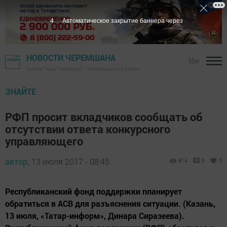
3
Автоматическое закрытие баннера через
НОВОСТИ ЧЕРЕМШАНА
16+
Газета "Наш Черемшан" - Черемшанский район
ЗНАЙТЕ
РФП просит вкладчиков сообщать об
отсутствии ответа конкурсного
управляющего
автор,
13 июля 2017 - 08:45
814
0
0
Республиканский фонд поддержки планирует
обратиться в АСВ для разъяснения ситуации. (Казань,
13 июля, «Татар-информ», Динара Сиразеева).