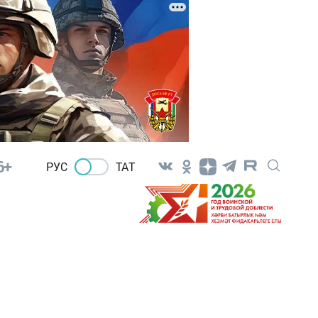
6+
РУС
ТАТ