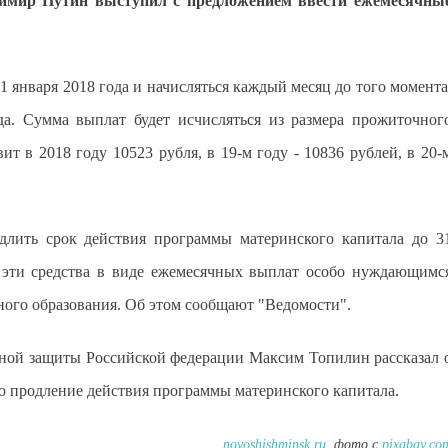
димир Путин выступил с предложением ввести ежемесячны
1 января 2018 года и начисляться каждый месяц до того момента
да. Сумма выплат будет исчисляться из размера прожиточног
ит в 2018 году 10523 рубля, в 19-м году - 10836 рублей, в 20-
длить срок действия программы материнского капитала до 3
ь эти средства в виде ежемесячных выплат особо нуждающимс
ьного образования. Об этом сообщают "Ведомости".
льной защиты Российской федерации Максим Топилин рассказал 
ло продление действия программы материнского капитала.
novoshishminsk.ru
, фото с
pixabay.co