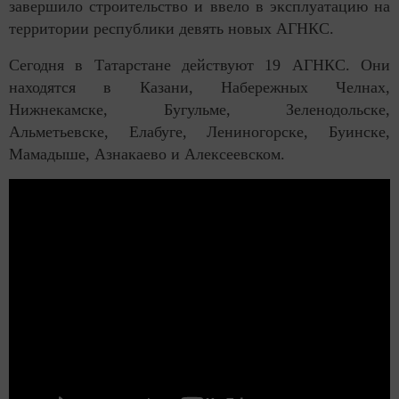
завершило строительство и ввело в эксплуатацию на
территории республики девять новых АГНКС.
Сегодня в Татарстане действуют 19 АГНКС. Они
находятся в Казани, Набережных Челнах,
Нижнекамске, Бугульме, Зеленодольске,
Альметьевске, Елабуге, Лениногорске, Буинске,
Мамадыше, Азнакаево и Алексеевском.