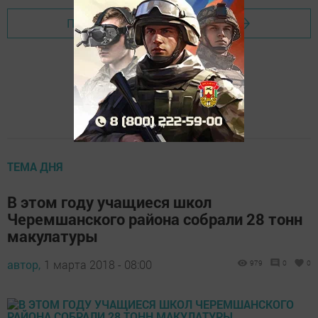
Перейти на страницу новости
ТЕМА ДНЯ
В этом году учащиеся школ
Черемшанского района собрали 28 тонн
макулатуры
автор,
1 марта 2018 - 08:00
979
0
0