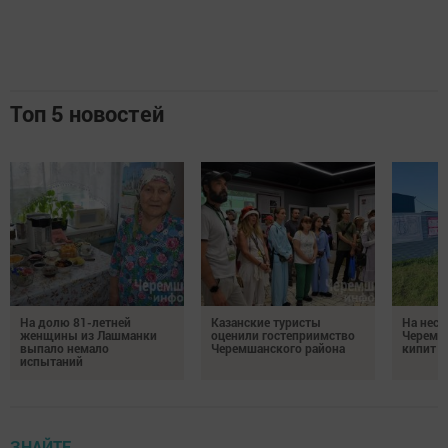
Топ 5 новостей
На долю 81-летней
Казанские туристы
На неск
женщины из Лашманки
оценили гостеприимство
Черемш
выпало немало
Черемшанского района
кипит р
испытаний
ЗНАЙТЕ