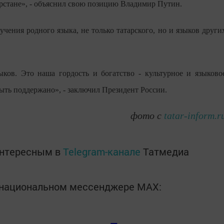
стане», - объяснил свою позицию Владимир Путин.
ения родного языка, не только татарского, но и языков други
ыков. Это наша гордость и богатство - культурное и языково
быть поддержано», - заключил Президент России.
фото с
tatar-inform.r
интересным в
Telegram-канале
Татмедиа
в национальном мессенджере MАХ: