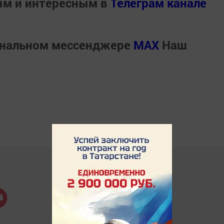
ым и интересным в
Телеграм канале
ональном мессенджере
MАХ
Наш