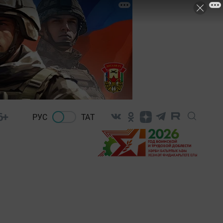
6+
РУС
ТАТ