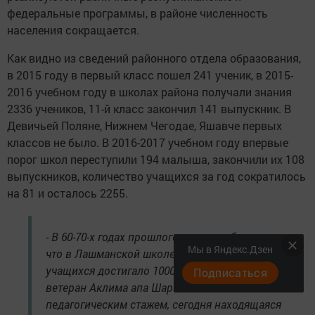
федеральные программы, в районе численность
населения сокращается.
Как видно из сведений районного отдела образования,
в 2015 году в первый класс пошел 241 ученик, в 2015-
2016 учебном году в школах района получали знания
2336 учеников, 11-й класс закончил 141 выпускник. В
Девичьей Поляне, Нижнем Чегодае, Яшавче первых
классов не было. В 2016-2017 учебном году впервые
порог школ переступили 194 малыша, закончили их 108
выпускников, количество учащихся за год сократилось
на 81 и осталось 2255.
- В 60-70-х годах прошлого столетия бывало,
Мы в Яндекс.Дзен
что в Лашманской школе количество
учащихся достигало 1000, - говорит учитель-
Подписаться
ветеран Аклима апа Шарапова с 40-летним
педагогическим стажем, сегодня находящаяся