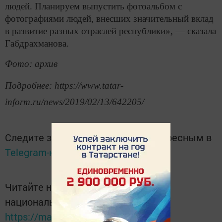
людей. Планируем выпустить фотоальбом с
фотографиями людей, внесших значительный вклад
в развитие разных отраслей республики», — сказала
Габдрахманова.
Фото: архив
Подробнее: https://www.tatar-
inform.ru/news/2019/02/13/642205/
Следите за самым важным и интересным в
Telegram-канале
Татмедиа
Читайте новости Татарстана в
национальном мессенджере MАХ:
https://max.ru/tatmedia