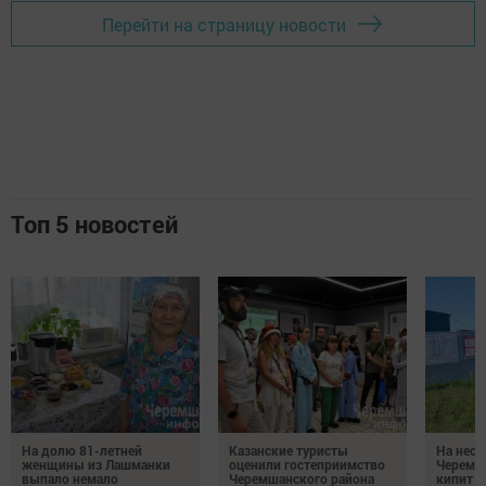
Перейти на страницу новости
Топ 5 новостей
На долю 81-летней
Казанские туристы
На неск
женщины из Лашманки
оценили гостеприимство
Черемш
выпало немало
Черемшанского района
кипит р