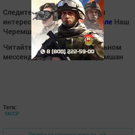
Следите за самым важным и
интересным в
Телеграм канале
Наш
Черемшан
Читайте новости в национальном
мессенджере
MАХ
Наш Черемшан
Теги:
ТАССР
Перейти на страницу новости