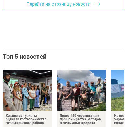
Перейти на страницу новости
Топ 5 новостей
Казанские туристы
Более 150 черемшанцев
На неск
оценили гостеприимство
прошли Крестным ходом
Черемш
Черемшанского района
в День Ильи Пророка
кипит р