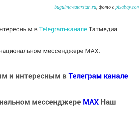
bugulma-tatarstan.ru
, фото с
pixabay.co
интересным в
Telegram-канале
Татмедиа
в национальном мессенджере MАХ:
ым и интересным в
Телеграм канале
ональном мессенджере
MАХ
Наш