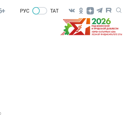
6+
РУС
ТАТ
0