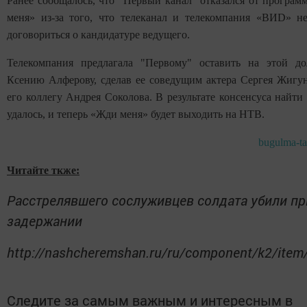
Ранее сообщалось, что "Первый канал" отказался от програ
меня» из-за того, что телеканал и телекомпания «ВИD» н
договориться о кандидатуре ведущего.
Телекомпания предлагала "Первому" оставить на этой д
Ксению Алферову, сделав ее соведущим актера Сергея Жигу
его коллегу Андрея Соколова. В результате консенсуса найти 
удалось, и теперь «Жди меня» будет выходить на НТВ.
bugulma-tat
Читайте ткже:
Расстрелявшего сослуживцев солдата убили пр
задержании
http://nashcheremshan.ru/ru/component/k2/item
Следите за самым важным и интересным в