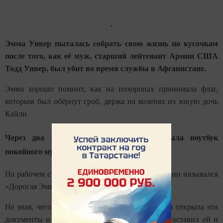
Эмма Уивер пыталась собрать свою жизнь по кусочкам
после того, как её муж, старший лейтенант Армии США
Тодд Уивер, был убит во время службы в Афганистане.
Эмма хорошо помнит, как на похоронах принимала флаг,
которым был обёрнут гроб, держа на коленях их юную дочь
Кайли.
Через два дня после похорон она открыла ноутбук
покойного мужа - и у неё перехватило дух.
На рабочем столе было два документа Word. Один назывался
«Дорогая Эмма», второй - «Дорогая Кайли».
Не зная, чего ожидать, заливаясь слезами, Эмма открыла эти
документы и прочитала письма, которые Тодд оставил ей и