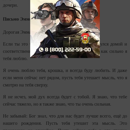
дочери.
Письмо Эмме гласило:
Дорогая Эмма!
Если ты это читаешь, значит, видать, я не вернулся домой и
соответственно не смог снова напомнить тебе, как сильно я
тебя люблю.
Я очень люблю тебя, крошка, и всегда буду любить. И даже
если меня сейчас нет рядом, пусть тебя утешает мысль, что я
смотрю на тебя сверху.
Я не исчез, мой дух всегда будет с тобой. Я знаю, что тебе
сейчас тяжело, но я также знаю, что ты очень сильная.
Не забывай: Бог знал, что для нас будет лучше всего, ещё до
нашего рождения. Пусть тебя утешит эта мысль. Это