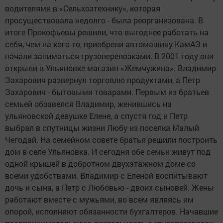
водителями в «Сельхозтехнику», которая
просуществовала недолго - была реорганизована. В
итоге Прокофьевы решили, что выгоднее работать на
себя, чем на кого-то, приобрели автомашину КамАЗ и
начали заниматься грузоперевозками. В 2001 году они
открыли в Ульяновке магазин «Жемчужина». Владимир
Захарович развернул торговлю продуктами, а Петр
Захарович - бытовыми товарами. Первым из братьев
семьей обзавелся Владимир, женившись на
ульяновской девушке Елене, а спустя год и Петр
выбрал в спутницы жизни Любу из поселка Малый
Чегодай. На семейном совете братья решили построить
дом в селе Ульяновка. И сегодня обе семьи живут под
одной крышей в добротном двухэтажном доме со
всеми удобствами. Владимир с Еленой воспитывают
дочь и сына, а Петр с Любовью - двоих сыновей. Жены
работают вместе с мужьями, во всем являясь им
опорой, исполняют обязанности бухгалтеров. Начавшие