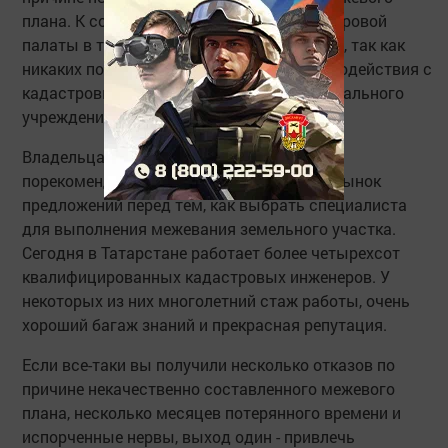
плана. К сожалению, специалисты кадастровой
палаты в такой ситуации помочь не могут, так как
никаких полномочий относительно взаимодействия с
кадастровыми инженерами у этого федерального
учреждения нет.
Владельцам земельных участков можно
порекомендовать: внимательно изучить рынок
предложений перед тем, как выбрать специалиста
для выполнения межевания земельного участка.
Сегодня в Татарстане работает более четырехсот
квалифицированных кадастровых инженеров. У
некоторых из них многолетний стаж работы, очень
хороший багаж знаний и прекрасная репутация.
Если все-таки вы получили несколько отказов по
причине некачественно составленного межевого
плана, несколько месяцев потерянного времени и
испорченные нервы, выход один - привлечь