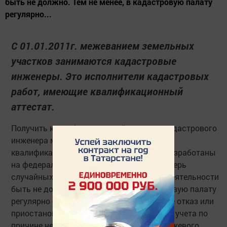
быть не должно. Тем не менее, в кадастровую палату
регулярно...
С 01.01.2011г. межеванием земельных
участков занимаются кадастровые
инженеры. Это исполнители кадастровых
работ, имеющие квалификационный
аттестат.
Получить квалификационный аттестат кадастрового
инженера можно после успешной сдачи
квалификационного экзамена, правила разработаны
на федеральном уровне. Казалось бы, теперь
случайных людей в сфере кадастровой деятельности
быть не должно. Тем не менее, в кадастровую палату
регулярно обращаются люди, получившие отказ или
приостановку в проведении кадастрового учета по
причине некачественно оформленного межевого