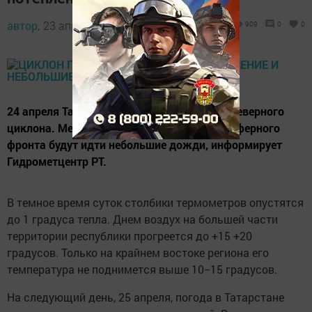
автор,
23 апреля 2019 - 19:00
909
0
0
24 апреля Татарстан окажется в ложбине северного
циклона. Местами при прохождении атмосферного
фронта будут идти небольшие дожди, информирует
Гидрометцентр РТ.
В темное время суток столбики термометров опустятся
до 1 градуса тепла. Днем воздух на большей части
территории республики прогреется до +15 +20
градусов. Только на крайнем востоке региона его
температура не поднимется выше 10−15 градусов.
На следующий день, 25 апреля, погода в Татарстане