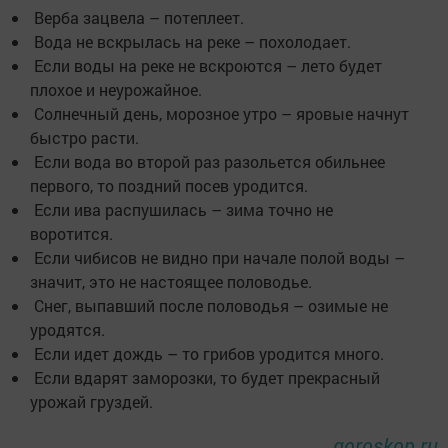
Верба зацвела – потеплеет.
Вода не вскрылась на реке – похолодает.
Если воды на реке не вскроются – лето будет
плохое и неурожайное.
Солнечный день, морозное утро – яровые начнут
быстро расти.
Если вода во второй раз разольется обильнее
первого, то поздний посев уродится.
Если ива распушилась – зима точно не
воротится.
Если чибисов не видно при начале полой воды –
значит, это не настоящее половодье.
Снег, выпавший после половодья – озимые не
уродятся.
Если идет дождь – то грибов уродится много.
Если вдарят заморозки, то будет прекрасный
урожай груздей.
goroskop.ru