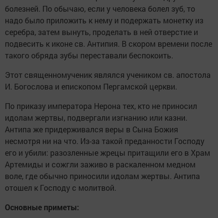
болезней. По обычаю, если у человека болел зуб, то
надо было приложить к нему и подержать монетку из
серебра, затем вынуть, проделать в ней отверстие и
подвесить к иконе св. Антипия. В скором времени после
такого обряда зубы переставали беспокоить.
Этот священномученик являлся учеником св. апостола
И. Богослова и епископом Пергамской церкви.
По приказу императора Нерона тех, кто не приносил
идолам жертвы, подвергали изгнанию или казни.
Антипа же придерживался веры в Сына Божия
несмотря ни на что. Из-за такой преданности Господу
его и убили: разозленные жрецы притащили его в Храм
Артемиды и сожгли заживо в раскаленном медном
воле, где обычно приносили идолам жертвы. Антипа
отошел к Господу с молитвой.
Основные приметы: