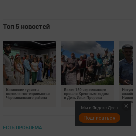
Топ 5 новостей
Казанские туристы
Более 150 черемшанцев
Искусс
оценили гостеприимство
прошли Крестным ходом
хозяйст
Черемшанского района
в День Ильи Пророка
Нижней
опытом
Мы в Яндекс.Дзен
Подписаться
ЕСТЬ ПРОБЛЕМА