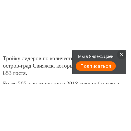
Более 505 тыс. туристов в 2018 году побывали в
Елабужском государственном музее-заповеднике, а
57 тыс. — в Чистопольском государственном
историко-архитектурном и литературном музее-
заповеднике.
Всего в 2018 году республику посетили 3,4 млн
Мы в Яндекс.Дзен
человек, что на 9,6% больше, чем в 2017 году.
Подписаться
Подробнее: https://www.tatar-
inform.ru/news/2019/02/21/643040/
Следите за самым важным и интересным в
Telegram-канале
Татмедиа