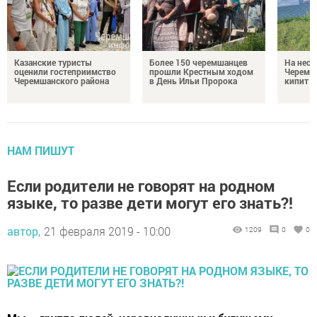
Казанские туристы
Более 150 черемшанцев
На неск
оценили гостеприимство
прошли Крестным ходом
Черемш
Черемшанского района
в День Ильи Пророка
кипит р
НАМ ПИШУТ
Если родители не говорят на родном
языке, то разве дети могут его знать?!
автор,
21 февраля 2019 - 10:00
1209
0
0