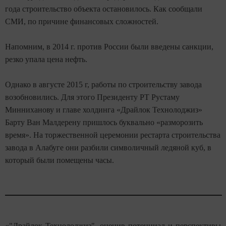
года строительство объекта остановилось. Как сообщали
СМИ, по причине финансовых сложностей.
Напомним, в 2014 г. против России были введены санкции,
резко упала цена нефть.
Однако в августе 2015 г, работы по строительству завода
возобновились. Для этого Президенту РТ Рустаму
Минниханову и главе холдинга «Драйлок Технолоджиз»
Барту Ван Малдерену пришлось буквально «разморозить
время». На торжественной церемонии рестарта строительства
завода в Алабуге они разбили символичный ледяной куб, в
который были помещены часы.
«"Драйлок Технолоджиз", оценив потенциал и перспективы