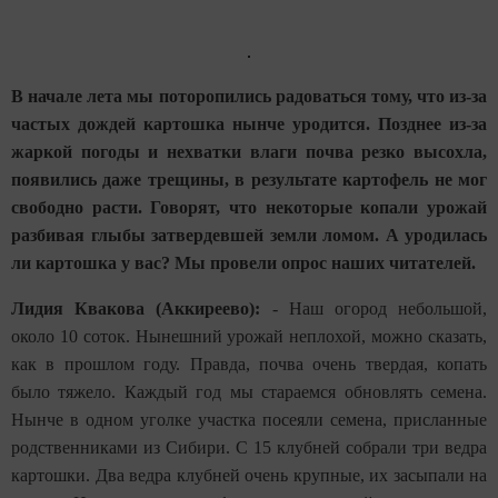
В начале лета мы поторопились радоваться тому, что из-за
частых дождей картошка нынче уродится. Позднее из-за
жаркой погоды и нехватки влаги почва резко высохла,
появились даже трещины, в результате картофель не мог
свободно расти. Говорят, что некоторые копали урожай
разбивая глыбы затвердевшей земли ломом. А уродилась
ли картошка у вас? Мы провели опрос наших читателей.
Лидия Квакова (Аккиреево):
- Наш огород небольшой,
около 10 соток. Нынешний урожай неплохой, можно сказать,
как в прошлом году. Правда, почва очень твердая, копать
было тяжело. Каждый год мы стараемся обновлять семена.
Нынче в одном уголке участка посеяли семена, присланные
родственниками из Сибири. С 15 клубней собрали три ведра
картошки. Два ведра клубней очень крупные, их засыпали на