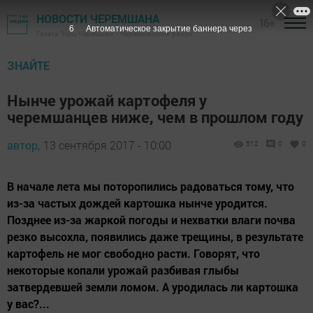
НОВОСТИ ЧЕРЕМШАНА
16+
5
Автоматическое закрытие баннера через
Газета "Наш Черемшан" - Черемшанский район
ЗНАЙТЕ
Нынче урожай картофеля у
черемшанцев ниже, чем в прошлом году
автор,
13 сентября 2017 - 10:00
512
0
0
В начале лета мы поторопились радоваться тому, что
из-за частых дождей картошка нынче уродится.
Позднее из-за жаркой погоды и нехватки влаги почва
резко высохла, появились даже трещины, в результате
картофель не мог свободно расти. Говорят, что
некоторые копали урожай разбивая глыбы
затвердевшей земли ломом. А уродилась ли картошка
у вас?...