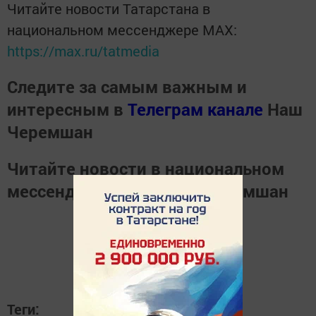
Читайте новости Татарстана в
национальном мессенджере MАХ:
https://max.ru/tatmedia
Следите за самым важным и
интересным в
Телеграм канале
Наш
Черемшан
Читайте новости в национальном
мессенджере
MАХ
Наш Черемшан
Теги: