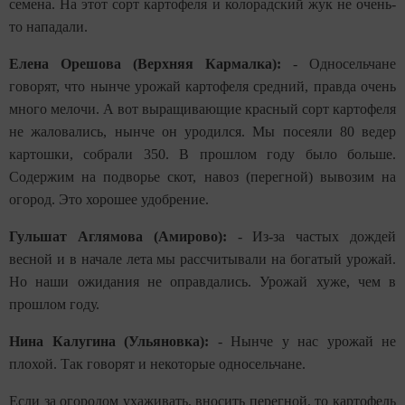
семена. На этот сорт картофеля и колорадский жук не очень-
то нападали.
Елена Орешова (Верхняя Кармалка):
- Односельчане
говорят, что нынче урожай картофеля средний, правда очень
много мелочи. А вот выращивающие красный сорт картофеля
не жаловались, нынче он уродился. Мы посеяли 80 ведер
картошки, собрали 350. В прошлом году было больше.
Содержим на подворье скот, навоз (перегной) вывозим на
огород. Это хорошее удобрение.
Гульшат Аглямова (Амирово):
- Из-за частых дождей
весной и в начале лета мы рассчитывали на богатый урожай.
Но наши ожидания не оправдались. Урожай хуже, чем в
прошлом году.
Нина Калугина (Ульяновка):
- Нынче у нас урожай не
плохой. Так говорят и некоторые односельчане.
Если за огородом ухаживать, вносить перегной, то картофель