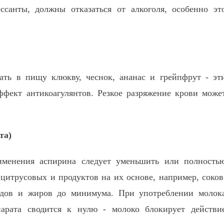
ссанты, должны отказаться от алкоголя, особенно эт
ать в пищу клюкву, чеснок, ананас и грейпфрут - эт
фект антикоагулянтов. Резкое разряжение крови може
та)
именения аспирина следует уменьшить или полность
 цитрусовых и продуктов на их основе, например, соков
водов и жиров до минимума. При употреблении молок
арата сводится к нулю - молоко блокирует действи