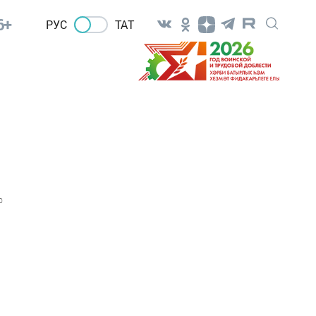
6+
РУС
ТАТ
0