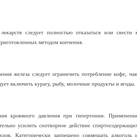
екарств следует полностью отказаться или свести 
приготовленных методом копчения.
ния железа следует ограничить потребление кофе, чая
ует включить курагу, рыбу, молочные продукты и ягоды.
ния кровяного давления при гипертонии. Применени
тельно усилить снотворное действие спиртосодержащи
удов. Категорически запрещено совмещать алкоголь 