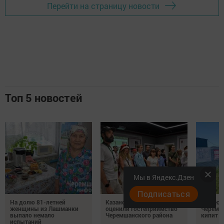
Перейти на страницу новости
Топ 5 новостей
Мы в Яндекс.Дзен
Подписаться
На долю 81-летней
Казанские туристы
На неск
женщины из Лашманки
оценили гостеприимство
Черемш
выпало немало
Черемшанского района
кипит р
испытаний