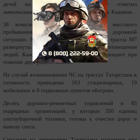
детей на дальние расстояния», - отметил
замначальника ГУ МЧС России по РТ Ирек Кадамов.
38 комплексов ОКСИОН в местах массового
пребывания людей информируют о дорожной
ситуации. На 812-м и 1041-м километрах трассы М7
развернуты два мобильных комплекса оповещения
людей. Каждый час дальнобойщиков оповещают при
помощи двух радиостанций.
На случай возникновения ЧС на трассах Татарстана в
готовность приведены 163 стационарных, 19
мобильных и 8 подвижных пунктов обогрева.
Десять дорожно-ремонтных управлений и 85
подрядных организаций, у которых 350 единиц
снегоуборочной техники, готовы к очистке дорог и
вывозу снега.
Ситуация на территории Татарстана находится под