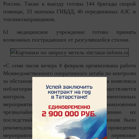
России. Также к выезду готовы 144 бригады скорой
помощи, 33 экипажа ГИБДД, 46 передвижных АЗС и
топливозаправщиков.
61 медицинское учреждение готово принять
возможных пострадавших от разгулявшейся стихии.
«С семи часов вечера 4 февраля организована работа
Межведомственного оперативного штаба по контролю
за обстановкой, связанной с прохождением комплекса
неблагоприятных метеоявлений. Осуществляется
контроль выполнения комплекса превентивных
мероприятий по снижению риска возникновения
чрезвычайных ситуаций и уменьшению их
последствий. Всем муниципальным районам было
рекомендовано воздержаться от проведения
мероприятий на открытой местности и перевозки