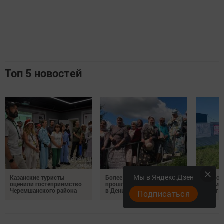
Топ 5 новостей
Мы в Яндекс.Дзен
Казанские туристы
Более 150 черемшанцев
На неск
оценили гостеприимство
прошли Крестным ходом
Черемш
Черемшанского района
в День Ильи Пророка
кипит р
Подписаться