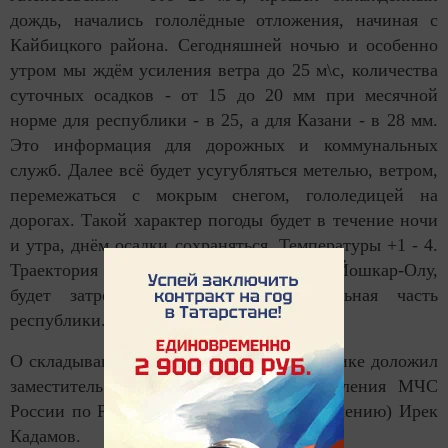
дождь, начались гололёдные отложения, начиная с
Кайбицкого района. Сегодняшней ночью и особенно
утром мы ждём усиления ветра до 25 м\с, количества
суточных осадков - от 15 до 20 мм при месячной
норме для республики - в 25, а для Казани - в 28 мм.
Это информация для дорожных и коммунальных
служб. Далее всё будет усугубляться метелью, ветром,
перемежаться с мокрым снегом, гололедицей на
дорогах. Такой характер погоды будет в течение ночи
и утра, днём осадки сохраняться. Температуры +1 - 4.
Траектория этого циклона пройдёт через Йошкар-Олу,
будет затронута западная и центральная часть
республики.
О складывающейся обстановке в республике доложил
заместитель начальника Главного управления МЧС
России по РТ (по антикризисному управлению) Ирек
Кадамов.