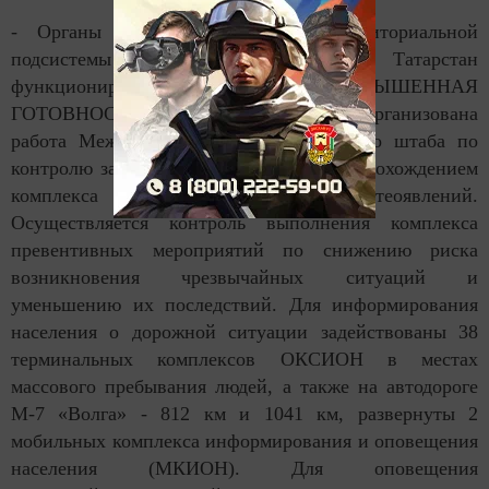
- Органы управления и силы территориальной
подсистемы РСЧС Республики Татарстан
функционируют в режиме «ПОВЫШЕННАЯ
ГОТОВНОСТЬ». С 19.00 мск 04.02.2018 организована
работа Межведомственного оперативного штаба по
контролю за обстановкой, связанной с прохождением
комплекса неблагоприятных метеоявлений.
Осуществляется контроль выполнения комплекса
превентивных мероприятий по снижению риска
возникновения чрезвычайных ситуаций и
уменьшению их последствий. Для информирования
населения о дорожной ситуации задействованы 38
терминальных комплексов ОКСИОН в местах
массового пребывания людей, а также на автодороге
М-7 «Волга» - 812 км и 1041 км, развернуты 2
мобильных комплекса информирования и оповещения
населения (МКИОН). Для оповещения