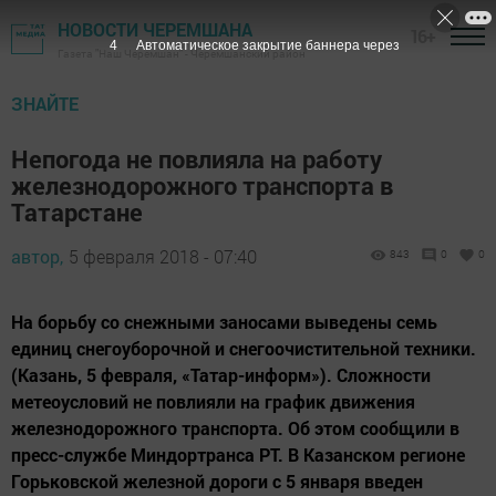
НОВОСТИ ЧЕРЕМШАНА
16+
3
Автоматическое закрытие баннера через
Газета "Наш Черемшан" - Черемшанский район
ЗНАЙТЕ
Непогода не повлияла на работу
железнодорожного транспорта в
Татарстане
автор,
5 февраля 2018 - 07:40
843
0
0
На борьбу со снежными заносами выведены семь
единиц снегоуборочной и снегоочистительной техники.
(Казань, 5 февраля, «Татар-информ»). Сложности
метеоусловий не повлияли на график движения
железнодорожного транспорта. Об этом сообщили в
пресс-службе Миндортранса РТ. В Казанском регионе
Горьковской железной дороги с 5 января введен