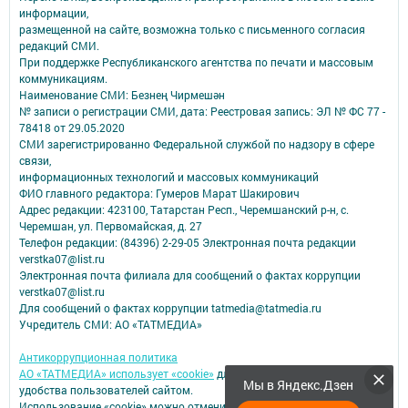
информации,
размещенной на сайте, возможна только с письменного согласия
редакций СМИ.
При поддержке Республиканского агентства по печати и массовым
коммуникациям.
Наименование СМИ: Безнең Чирмешән
№ записи о регистрации СМИ, дата: Реестровая запись: ЭЛ № ФС 77 -
78418 от 29.05.2020
СМИ зарегистрированно Федеральной службой по надзору в сфере
связи,
информационных технологий и массовых коммуникаций
ФИО главного редактора: Гумеров Марат Шакирович
Адрес редакции: 423100, Татарстан Респ., Черемшанский р-н, с.
Черемшан, ул. Первомайская, д. 27
Телефон редакции: (84396) 2-29-05 Электронная почта редакции
verstka07@list.ru
Электронная почта филиала для сообщений о фактах коррупции
verstka07@list.ru
Для сообщений о фактах коррупции tatmedia@tatmedia.ru
Учредитель СМИ: АО «ТАТМЕДИА»
Антикоррупционная политика
АО «ТАТМЕДИА» использует «cookie»
для персонализации сервисов и
Мы в Яндекс.Дзен
удобства пользователей сайтом.
Использование «cookie» можно отменить в настройках браузера.