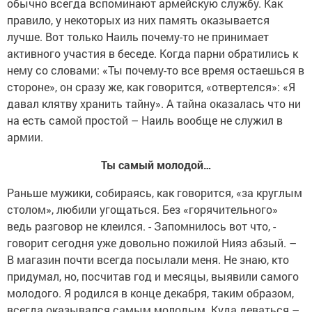
обычно всегда вспоминают армейскую службу. Как
правило, у некоторых из них память оказывается
лучше. Вот только Наиль почему-то не принимает
активного участия в беседе. Когда парни обратились к
нему со словами: «Ты почему-то все время остаешься в
стороне», он сразу же, как говорится, «отвертелся»: «Я
давал клятву хранить тайну». А тайна оказалась что ни
на есть самой простой – Наиль вообще не служил в
армии.
Ты самый молодой…
Раньше мужики, собираясь, как говорится, «за круглым
столом», любили угощаться. Без «горячительного»
ведь разговор не клеился. - Запомнилось вот что, -
говорит сегодня уже довольно пожилой Нияз абзый. –
В магазин почти всегда посылали меня. Не знаю, кто
придумал, но, посчитав год и месяцы, выявили самого
молодого. Я родился в конце декабря, таким образом,
всегда оказывался самым молодым. Куда деваться –