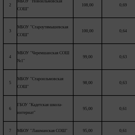
МБОУ "Новоильмовская
2
108,00
0,69
СОШ"
МБОУ "Староутямышевская
3
100,00
0,64
СОШ"
МБОУ "Черемшанская СОШ
4
99,00
0,63
№1"
МБОУ "Староильмовская
5
98,00
0,63
СОШ"
ГБОУ "Кадетская школа-
6
95,00
0,61
интернат"
7
МБОУ "Лашманская СОШ"
95,00
0,61