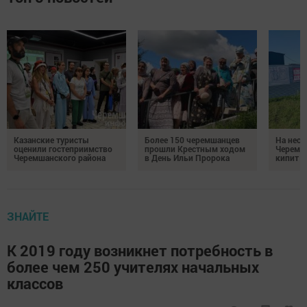
Казанские туристы
Более 150 черемшанцев
На неск
оценили гостеприимство
прошли Крестным ходом
Черемш
Черемшанского района
в День Ильи Пророка
кипит р
ЗНАЙТЕ
К 2019 году возникнет потребность в
более чем 250 учителях начальных
классов