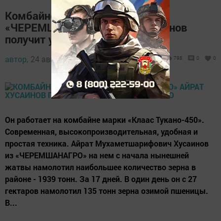
Комбайнер общества
«ЧЕРЕМШАНАГРО» Айрат Хусаинов
получит уже вторую премию
автор,
24 августа 2017 - 06:00
798
0
0
Он работает на комбайне марки «Клаас Тукано-450».
Современная, высокопроизводительная, удобная и
простая техника. Айрат Мухаметшарифович Хусаинов
из «ЧЕРЕМШАНАГРО» на нем с начала нынешней
жатвы намолотил наибольшее количество зерна в
районе - 1939 тонн. За 17 дней. В один день он с 27
гектаров намолотил 135 тонн зерна озимой пшеницы.
В...