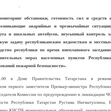
ониторинг обстановки, готовность сил и средств 
возникающие аварийные и чрезвычайные ситуации
орта и школьных автобусов, неусыпный контроль з
кую задачу республиканским ведомствам и местны
дство республики по время внепланового заседани
тельных мерах населенных пунктов Республик
бований пожарной безопасности».
9.00 в Доме Правительства Татарстана в режим
вом первого заместителя Премьер-министра Республик
едседателя Комиссии по предупреждению и ликвидации Ч
ости Республики Татарстан Рустама Нигматуллина. 
члены КЧСПБ муниципальных образований, руководител