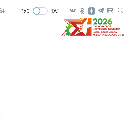
6+
РУС
ТАТ
0