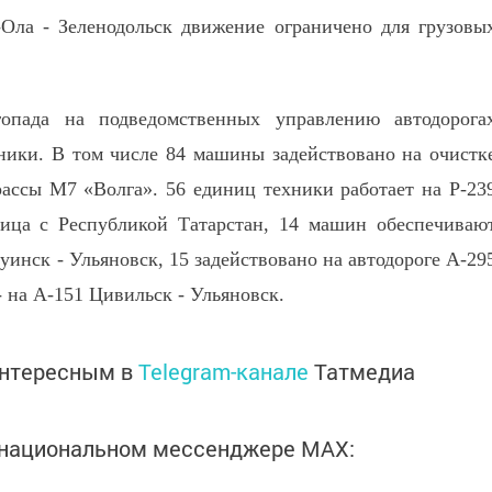
Ола - Зеленодольск движение ограничено для грузовы
опада на подведомственных управлению автодорога
ники. В том числе 84 машины задействовано на очистк
рассы М7 «Волга». 56 единиц техники работает на Р-23
ница с Республикой Татарстан, 14 машин обеспечиваю
Буинск - Ульяновск, 15 задействовано на автодороге А-29
 на А-151 Цивильск - Ульяновск.
интересным в
Telegram-канале
Татмедиа
в национальном мессенджере MАХ: