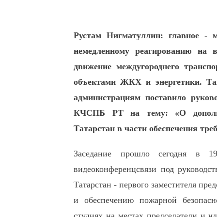
Рустам Нигматуллин: главное - м
немедленному реагированию на 
движение междугороднего трансп
объектами ЖКХ и энергетики. Та
администрациям поставило руково
КЧСПБ РТ на тему: «О дополни
Татарстан в части обеспечения тре
Заседание прошло сегодня в 1
видеоконференцсвязи под руководст
Татарстан - первого заместителя пр
и обеспечению пожарной безопасн
студиях на местах председатели и 