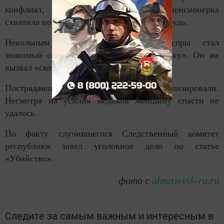
конфликт, в результате которого пенсионерка
схватила нож и дважды ударила дочку в грудь.
Невольным свидетелем семейной ссоры стал
знакомый семьи, который принес «добавку». Он же
вызвал «скорую» и полицию.
Пострадавшую экстренно госпитализировали.
Несмотря на усилия медиков женщину спасти не
удалось.
По факту случившегося Следственный комитет
республики завел уголовное дело по статье
«Убийство».
фото с
almetievsk-ru.ru
Следите за самым важным и интересным в