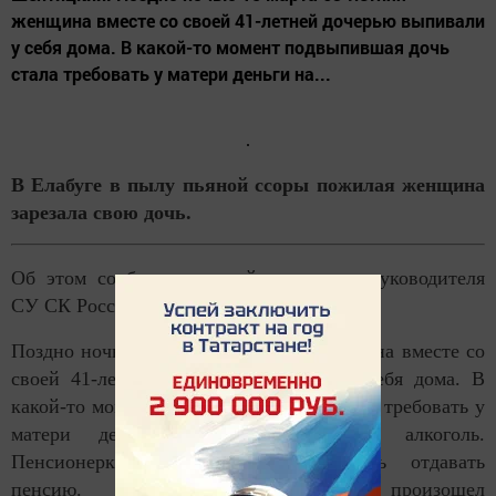
женщина вместе со своей 41-летней дочерью выпивали
у себя дома. В какой-то момент подвыпившая дочь
стала требовать у матери деньги на...
В Елабуге в пылу пьяной ссоры пожилая женщина
зарезала свою дочь.
Об этом сообщил старший помощник руководителя
СУ СК России по РТ Андрей Шептицкий.
Поздно ночью 15 марта 63-летняя женщина вместе со
своей 41-летней дочерью выпивали у себя дома. В
какой-то момент подвыпившая дочь стала требовать у
матери деньги на проживание и алкоголь.
Пенсионерка категорически отказалась отдавать
пенсию. Между родственницами произошел