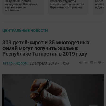
На долю 81-летней
Казанские туристы
Более 
женщины из Лашманки
оценили гостеприимство
прошли
выпало немало
Черемшанского района
в День 
испытаний
ЦЕНТРАЛЬНЫЕ НОВОСТИ
309 детей-сирот и 35 многодетных
семей могут получить жилье в
Республике Татарстан в 2019 году
Татар-информ,
22 апреля 2019 - 14:59
795
0
0