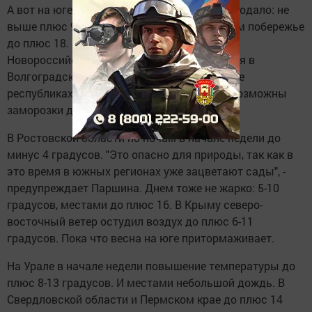
А вот на юге - в Краснодарском крае - похолодало: не
выше плюс 9-14 градусов. На Черноморском побережье
до плюс 18. Ниже, чем в Москве. В районе
Новороссийска сильный ветер. До 23 апреля в
Волгоградской области и Калмыкии, а также
республиках Северного Кавказа по ночам возможны
заморозки до минус 5 градусов.
В Ростовской области по ночам в начале недели до
минус 4 градусов. "Это опасно для природы, так как в
это время в южных регионах уже зацветают сады", -
предупреждает Паршина. Днем тоже не жарко: 5-10
градусов, местами до плюс 16. В Крыму северо-
восточный ветер остудил воздух до плюс 6-11
градусов. Пока что весна на юге притормаживает.
На Урале в начале недели повышение температуры до
плюс 8-13 градусов. И местами небольшой дождь. В
Свердловской области и Пермском крае до плюс 14