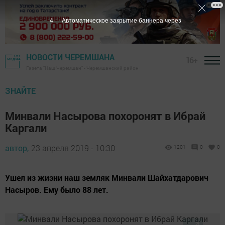
3
Автоматическое закрытие баннера через
НОВОСТИ ЧЕРЕМШАНА
16+
Газета "Наш Черемшан" - Черемшанский район
ЗНАЙТЕ
Минвали Насырова похоронят в Ибрай
Каргали
автор,
23 апреля 2019 - 10:30
1201
0
0
Ушел из жизни наш земляк Минвали Шайхатдарович
Насыров. Ему было 88 лет.