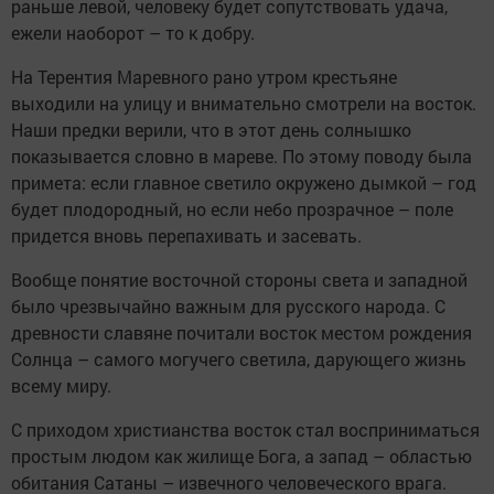
раньше левой, человеку будет сопутствовать удача,
ежели наоборот – то к добру.
На Терентия Маревного рано утром крестьяне
выходили на улицу и внимательно смотрели на восток.
Наши предки верили, что в этот день солнышко
показывается словно в мареве. По этому поводу была
примета: если главное светило окружено дымкой – год
будет плодородный, но если небо прозрачное – поле
придется вновь перепахивать и засевать.
Вообще понятие восточной стороны света и западной
было чрезвычайно важным для русского народа. С
древности славяне почитали восток местом рождения
Солнца – самого могучего светила, дарующего жизнь
всему миру.
С приходом христианства восток стал восприниматься
простым людом как жилище Бога, а запад – областью
обитания Сатаны – извечного человеческого врага.