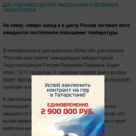
На север, северо-запад и в центр России заглянет лето:
ожидается постепенное повышение температуры.
В понедельник в центральных областях, рассказала
"Российской газете" заведующая лабораторией
Гидрометцентра России Людмила Паршина, будет
плюс 13-17 градусов. К середине недели днем воздух
будет прогреваться до 16-21 градуса. Погода порадует
солнцем и отсутствием осадков.
К пасхальным выходным, впрочем, немного
похолодает. Есть вероятность дождей. По ночам
ожидается 3-8 тепла. Днем до плюс 19 градусов, что
выше климатической нормы и больше соответствует
майским-июньским значениям.