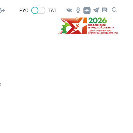
6+
РУС
ТАТ
0