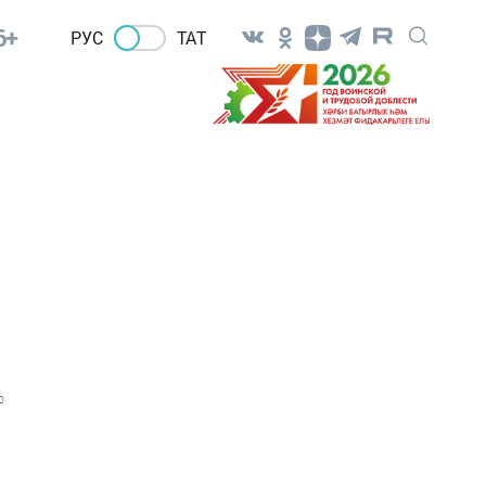
6+
РУС
ТАТ
0