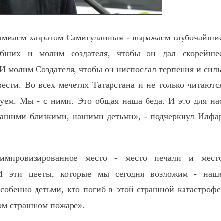
амилем хазратом Самигуллиным - выражаем глубочайши
ибших и молим создателя, чтобы он дал скорейше
 молим Создателя, чтобы он ниспослал терпения и сил
вести. Во всех мечетях Татарстана и не только читаютс
ем. Мы - с ними. Это общая наша беда. И это для на
нашими близкими, нашими детьми», - подчеркнул Илфа
импровизированное место - место печали и мест
 И эти цветы, которые мы сегодня возложим - наш
особенно детьми, кто погиб в этой страшной катастрофе
ом страшном пожаре».