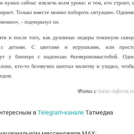
м нужно сейчас извлечь всем уроки: и тем, кто строит, 
адзирает. Только вместе можно побороть ситуацию. Одним
зможно», - подчеркнул он.
ти и после того, как духовные лидеры покинули сквер
, с детьми. С цветами и игрушками, или прост
нут у баннера с надписью #кемеровомыстобой. Одн
клоне, кто-то беззвучно шептал молитву и уходил, чтоб
ледом.
Фото с
tatar-inform.r
интересным в
Telegram-канале
Татмедиа
в национальном мессенджере MАХ: