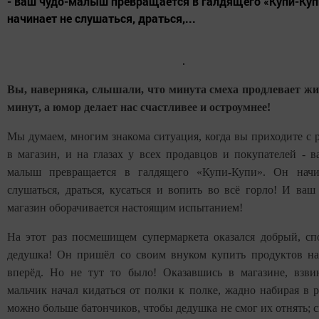
- ваш чудо-малыш превращается в галдящего «Купи-Куп
начинает не слушаться, драться,...
Вы, наверняка, слышали, что минута смеха продлевает жи
минут, а юмор делает нас счастливее и остроумнее!
Мы думаем, многим знакома ситуация, когда вы приходите с 
в магазин, и на глазах у всех продавцов и покупателей - в
малыш превращается в галдящего «Купи-Купи». Он начи
слушаться, драться, кусаться и вопить во всё горло! И ваш
магазин оборачивается настоящим испытанием!
На этот раз посмешищем супермаркета оказался добрый, с
дедушка! Он пришёл со своим внуком купить продуктов н
вперёд. Но не тут то было! Оказавшись в магазине, взв
мальчик начал кидаться от полки к полке, жадно набирая в р
можно больше батончиков, чтобы дедушка не смог их отнять; с