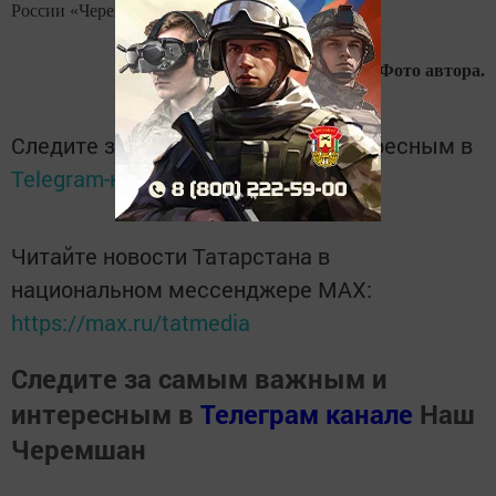
России «Черемшанский»).
Фото автора.
Следите за самым важным и интересным в
Telegram-канале
Татмедиа
Читайте новости Татарстана в
национальном мессенджере MАХ:
https://max.ru/tatmedia
Следите за самым важным и
интересным в
Телеграм канале
Наш
Черемшан