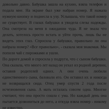
довольно давно. Бабушка зашла на кухню, взяла телефон и
подала мне. На экране был уже набран номер. Я нажала
нужную кнопку и поднесла к уху. Услышала, что такой номер
не существует. В глазах бабушки я увидела слезы надежды.
Она смотрела на меня в ожидании чуда. Я не знала что
делать, хотелось просто встать и уйти прочь, лишь бы не
видеть этих глаз. Спросила у бабушки, правильно ли она
набрала номер? «Все правильно», - сказала моя знакомая. Мы
попили чай с пирожками и ушли.
По дороге домой я спросила у подруги, что с сыном бабушки.
Она сказала, что много лет назад он уехал из родной деревни,
оставив родителей одних. А они очень любили
единственного сына, баловали его. Он оставил их и никогда
не возвращался сюда. Отец умер спустя 2 года после
исчезновения сына. А мать осталась совсем одна. Многие
считают, что она просто сошла с ума. Но каждый день она
пытается дозвониться до него, а откуда взяла номер - никому
не известно.