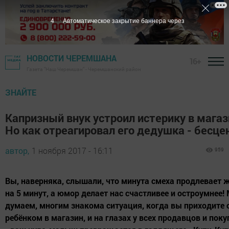
3
Автоматическое закрытие баннера через
НОВОСТИ ЧЕРЕМШАНА
16+
Газета "Наш Черемшан" - Черемшанский район
ЗНАЙТЕ
Капризный внук устроил истерику в магаз
Но как отреагировал его дедушка - бесце
автор,
1 ноября 2017 - 16:11
959
Вы, наверняка, слышали, что минута смеха продлевает 
на 5 минут, а юмор делает нас счастливее и остроумнее!
думаем, многим знакома ситуация, когда вы приходите 
ребёнком в магазин, и на глазах у всех продавцов и пок