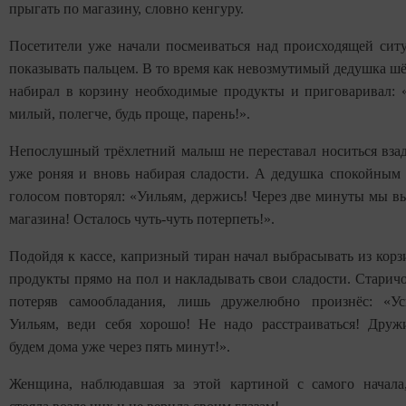
прыгать по магазину, словно кенгуру.
Посетители уже начали посмеиваться над происходящей сит
показывать пальцем. В то время как невозмутимый дедушка шё
набирал в корзину необходимые продукты и приговаривал: 
милый, полегче, будь проще, парень!».
Непослушный трёхлетний малыш не переставал носиться взад
уже роняя и вновь набирая сладости. А дедушка спокойным
голосом повторял: «Уильям, держись! Через две минуты мы в
магазина! Осталось чуть-чуть потерпеть!».
Подойдя к кассе, капризный тиран начал выбрасывать из корз
продукты прямо на пол и накладывать свои сладости. Старичо
потеряв самообладания, лишь дружелюбно произнёс: «Ус
Уильям, веди себя хорошо! Не надо расстраиваться! Дру
будем дома уже через пять минут!».
Женщина, наблюдавшая за этой картиной с самого начала