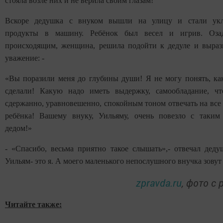
стояла возле них и не верила своим глазам!
Вскоре дедушка с внуком вышли на улицу и стали укл
продукты в машину. Ребёнок был весел и игрив. Озад
происходящим, женщина, решила подойти к дедуле и выраз
уважение: -
«Вы поразили меня до глубины души! Я не могу понять, ка
сделали! Какую надо иметь выдержку, самообладание, ч
сдержанно, уравновешенно, спокойным тоном отвечать на все
ребёнка! Вашему внуку, Уильяму, очень повезло с таки
дедом!»
- «Спасибо, весьма приятно такое слышать»,- отвечал деду
Уильям- это я. А моего маленького непослушного внучка зовут
zpravda.ru
, фото с
Читайте также: