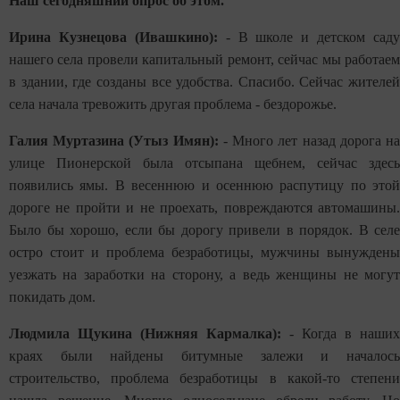
Наш сегодняшний опрос об этом.
Ирина Кузнецова (Ивашкино):
- В школе и детском саду
нашего села провели капитальный ремонт, сейчас мы работаем
в здании, где созданы все удобства. Спасибо. Сейчас жителей
села начала тревожить другая проблема - бездорожье.
Галия Муртазина (Утыз Имян):
- Много лет назад дорога н
улице Пионерской была отсыпана щебнем, сейчас здесь
появились ямы. В весеннюю и осеннюю распутицу по этой
дороге не пройти и не проехать, повреждаются автомашины.
Было бы хорошо, если бы дорогу привели в порядок. В селе
остро стоит и проблема безработицы, мужчины вынуждены
уезжать на заработки на сторону, а ведь женщины не могут
покидать дом.
Людмила Щукина (Нижняя Кармалка):
- Когда в наших
краях были найдены битумные залежи и началось
строительство, проблема безработицы в какой-то степени