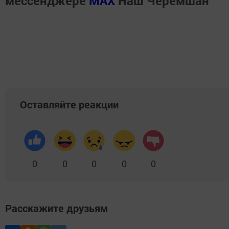
мессенджере
MАХ
Наш Черемшан
Оставляйте реакции
0
0
0
0
0
Расскажите друзьям