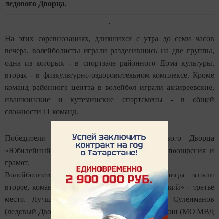
ледового Дворца.
На этих соревнованиях, длившихся с утра до семи часов
вечера, волейболисты играли разделившись на две группы,
одна из которых - в спортзале районного Дома культуры,
вторая - в физкультурно-оздоровительном комплексе. Кроме
команд районного центра в волейбол играли аккиреевские,
ивашкинские и кутеминские спортсмены - в общей
сложности 11 команд.
Победители соревнований - игроки ледового Дворца
«Юбилейный» удостоились кубка, денежного поощрения и
грамот.
Волейболисты центральной районной больницы заняли
второе, команда МО МВД России «Черемшанский» - третье
место. Лучшими игроками признаны Раиль Сулейманов
(ледовый Дворец «Юбилейный») и Петр Питеркин (МО МВД