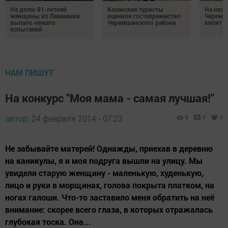
На долю 81-летней
Казанские туристы
На неск
женщины из Лашманки
оценили гостеприимство
Черемш
выпало немало
Черемшанского района
кипит р
испытаний
НАМ ПИШУТ
На конкурс "Моя мама - самая лучшая!"
автор,
24 февраля 2014 - 07:23
8
0
0
Не забывайте матерей! Однажды, приехав в деревню
на каникулы, я и моя подруга вышли на улицу. Мы
увидели старую женщину - маленькую, худенькую,
лицо и руки в морщинах, голова покрыта платком, на
ногах галоши. Что-то заставило меня обратить на неё
внимание: скорее всего глаза, в которых отражалась
глубокая тоска. Она...