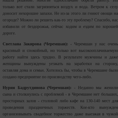
нашла решение. Многие односельчане обрели работу. Но
только вот стали загрязняться воздух и вода. Ветром к селу
доносит нехорошие запахи. Не из-за этого ли гниют овощи на
огороде? Можно ли решить как-то эту проблему? Спасибо, нас
избавили от бездорожья, сейчас ходим и ездим по хорошей
дороге.
Светлана Закирова (Черемшан):
- Черемшан у нас очень
красивый и спокойный, но только вот высокооплачиваемую
работу найти здесь трудно. В результате мужчины и даже
женщины вынуждены уезжать на заработки на сторону,
оставляя дома и семьи. Хотелось бы, чтобы в Черемшане было
создано предприятие по производству чего-либо.
Нурия Бадрутдинова (Черемшан):
- Недавно мы женил
сына и столкнулись с проблемой - в Черемшане нет больших,
просторных залов - столовой либо кафе на 130-140 мест для
проведения праздничных торжеств. Кое-кто вынужден
организовывать свадебное торжество даже выезжая в чужой