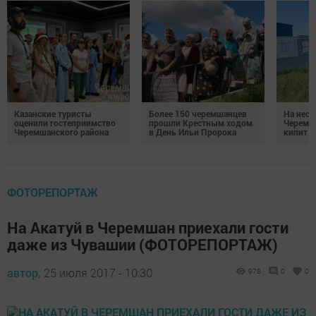
Казанские туристы
Более 150 черемшанцев
На неск
оценили гостеприимство
прошли Крестным ходом
Черемш
Черемшанского района
в День Ильи Пророка
кипит р
ФОТОРЕПОРТАЖ
На Акатуй в Черемшан приехали гости
даже из Чувашии (ФОТОРЕПОРТАЖ)
автор,
25 июля 2017 - 10:30
978
0
0