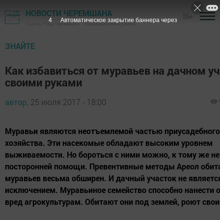
НОВОСТИ ЧЕРЕМШАНА
16+
3
Автоматическое закрытие баннера через
Газета "Наш Черемшан" - Черемшанский район
ЗНАЙТЕ
Как избавиться от муравьев на дачном у
своими руками
автор,
25 июля 2017 - 18:00
Муравьи являются неотъемлемой частью приусадебного
хозяйства. Эти насекомые обладают высоким уровнем
выживаемости. Но бороться с ними можно, к тому же не
посторонней помощи. Превентивные методы Ареол обит
муравьев весьма обширен. И дачный участок не являетс
исключением. Муравьиное семейство способно нанести
вред агрокультурам. Обитают они под землей, роют свои.