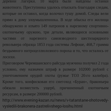
деревни Лагерки. 10 марта были найдены останки
животного. Преступника удалось отыскать благодаря следам,
которые он оставил, когда волочил тушу домой. Следы вели
прямо к дому злоумышленника. В ходе обыска его жилища
обнаружено и изъято 149 патронов к нарезному спортивно-
охотничьему оружию, три детали, являющиеся основными
частями от нарезного самовзводного шестизарядного
револьвера образца 1853 года системы Лефоше, 468,7 грамма
бездымного нитроцеллюлозного пороха и то, что осталось от
лосихи.
Приговором Черемшанского райсуда мужчина получил 2 года
условно, ему назначен штраф в размере 102000 рублей с
уничтожением орудий охоты (ружье ТОЗ 20-го калибра).
Кроме того, конфискован его снегоход «Буран», браконьера
обязали возместить ущерб, причиненный охотничьим
ресурсам, в размере 200000 рублей.
http://www.evening-kazan.ru/news/v-tatarstane-ohotovedy-
vysledili-brakonera-zastrelivshego-losihu.html