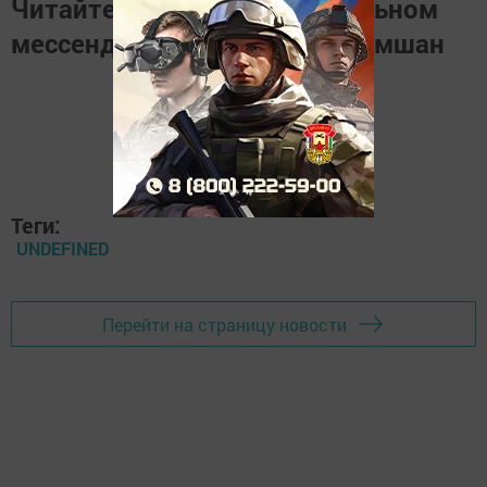
Читайте новости в национальном
мессенджере
MАХ
Наш Черемшан
Теги:
UNDEFINED
Перейти на страницу новости