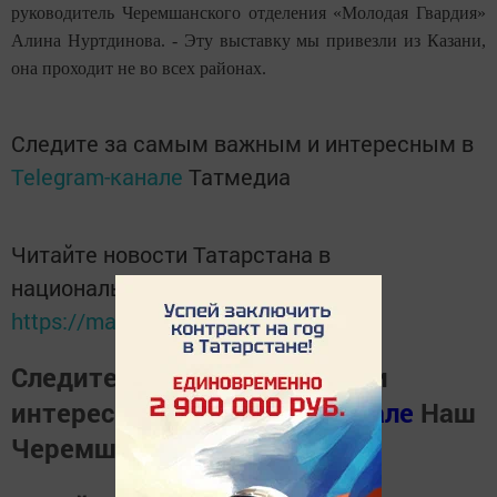
руководитель Черемшанского отделения «Молодая Гвардия»
Алина Нуртдинова. - Эту выставку мы привезли из Казани,
она проходит не во всех районах.
Следите за самым важным и интересным в
Telegram-канале
Татмедиа
Читайте новости Татарстана в
национальном мессенджере MАХ:
https://max.ru/tatmedia
Следите за самым важным и
интересным в
Телеграм канале
Наш
Черемшан