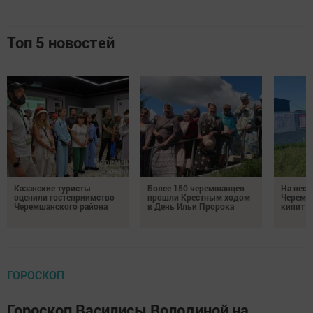
Топ 5 новостей
Казанские туристы
Более 150 черемшанцев
На неск
оценили гостеприимство
прошли Крестным ходом
Черемш
Черемшанского района
в День Ильи Пророка
кипит р
ГОРОСКОП
Гороскоп Василисы Володиной на