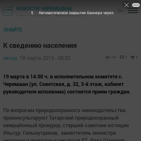
НОВОСТИ ЧЕРЕМШАНА
16+
4
Автоматическое закрытие баннера через
Газета "Наш Черемшан" - Черемшанский район
ЗНАЙТЕ
К сведению населения
автор,
18 марта 2019 - 08:30
794
0
0
19 марта в 14.00 ч. в исполнительном комитете с.
Черемшан (ул. Советская, д. 32, 3-й этаж, кабинет
руководителя исполкома) состоится прием граждан.
По вопросам природоохранного законодательства
проконсультируют Татарский природоохранный
межрайонный прокурор, старший советник юстиции
Ильсур Гильмутдинов, заместитель министра
экологии и природных ресурсов РТ Фаяз Шакиров,