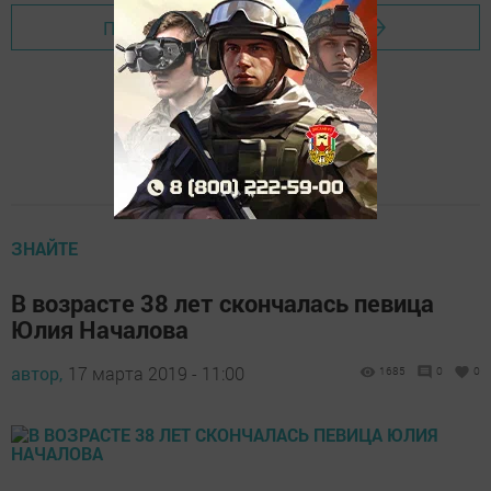
Перейти на страницу новости
ЗНАЙТЕ
В возрасте 38 лет скончалась певица
Юлия Началова
автор,
17 марта 2019 - 11:00
1685
0
0