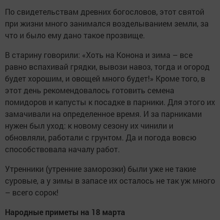
По свидетельствам древних богословов, этот святой
при жизни много занимался возделыванием земли, за
что и было ему дано такое прозвище.
В старину говорили: «Хоть на Конона и зима – все
равно вспахивай грядки, вывози навоз, тогда и огород
будет хорошим, и овощей много будет!» Кроме того, в
этот день рекомендовалось готовить семена
помидоров и капусты к посадке в парники. Для этого их
замачивали на определенное время. И за парниками
нужен был уход: к новому сезону их чинили и
обновляли, работали с грунтом. Да и погода вовсю
способствовала началу работ.
Утренники (утренние заморозки) были уже не такие
суровые, а у зимы в запасе их осталось не так уж много
– всего сорок!
Народные приметы на 18 марта