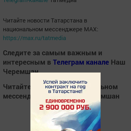
Читайте новости Татарстана в
национальном мессенджере MАХ:
https://max.ru/tatmedia
Следите за самым важным и
интересным в
Телеграм канале
Наш
Черемшан
Читайте новости в национальном
мессенджере
MАХ
Наш Черемшан