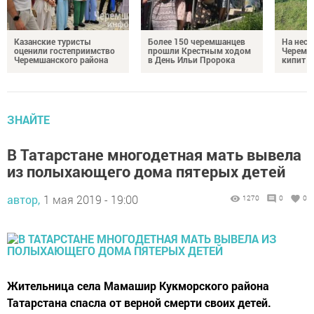
Казанские туристы
Более 150 черемшанцев
На неск
оценили гостеприимство
прошли Крестным ходом
Черемш
Черемшанского района
в День Ильи Пророка
кипит р
ЗНАЙТЕ
В Татарстане многодетная мать вывела
из полыхающего дома пятерых детей
автор,
1 мая 2019 - 19:00
1270
0
0
Жительница села Мамашир Кукморского района
Татарстана спасла от верной смерти своих детей.