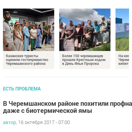
Казанские туристы
Более 150 черемшанцев
На неск
оценили гостеприимство
прошли Крестным ходом
Черемш
Черемшанского района
в День Ильи Пророка
кипит р
ЕСТЬ ПРОБЛЕМА
В Черемшанском районе похитили профн
даже с биотермической ямы
автор,
16 октября 2017 - 07:00