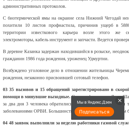
административных протоколов.
С биотермической ямы на окраине села Нижний Чегодай не
похитили 10 листов профнастила, причинив ущерб в 588
территории известкового карьера возле этого же с
электромоторы, кабель инструмент и запчасти. Ведется провер
В деревне Казанка задержан находившийся в розыске, неодно
гражданин 1986 года рождения, уроженец Удмуртии.
Возбуждено уголовное дело в отношении жительницы Черем
рождения, незаконно присвоившей сотовый телефон.
03 35 вызовов и 15 обращений зарегистрировано в скоро
помощи в минувшие выходные.
Со слов фельдшера Дили Ша
Мы в Яндекс.Дзен
за два дня 3 человека обратились за помощью с бытовыми т
Подписаться
заболеваниями ОРВИ. Большинство вызовов - к хроническим 
04 48 заявок выполнили за неделю работники газовой служ