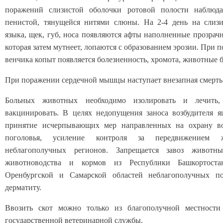
поражений слизистой оболочки ротовой полости наблюд
пенистой, тянущейся нитями слюны. На 2-4 день на слизи
языка, щек, губ, носа появляются афты наполненные прозрач
которая затем мутнеет, лопаются с образованием эрозии. При
венчика копыт появляется болезненность, хромота, животные 
При поражении сердечной мышцы наступает внезапная смерть
Больных животных необходимо изолировать и лечить,
вакцинировать. В целях недопущения заноса возбудителя я
принятие исчерпывающих мер направленных на охрану в
поголовья, усиление контроля за передвижением 
неблагополучных регионов. Запрещается завоз животн
животноводства и кормов из Республики Башкортост
Оренбургской и Самарской областей неблагополучных п
дерматиту.
Ввозить скот можно только из благополучной местности
государственной ветеринарной службы.