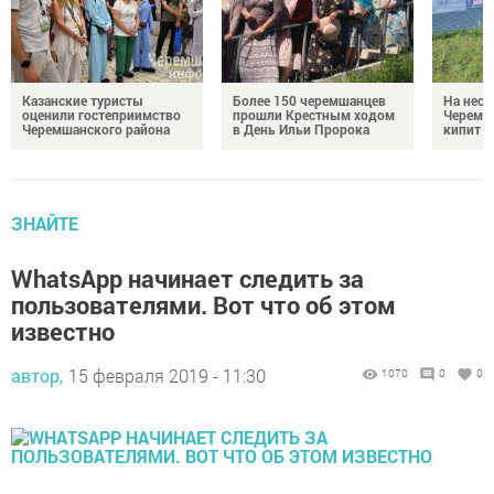
Казанские туристы
Более 150 черемшанцев
На неск
оценили гостеприимство
прошли Крестным ходом
Черемш
Черемшанского района
в День Ильи Пророка
кипит р
ЗНАЙТЕ
WhatsApp начинает следить за
пользователями. Вот что об этом
известно
автор,
15 февраля 2019 - 11:30
1070
0
0