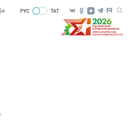
6+
РУС
ТАТ
0