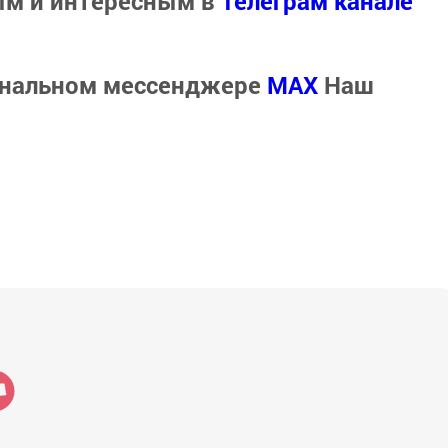
ым и интересным в
Телеграм канале
ональном мессенджере
MАХ
Наш