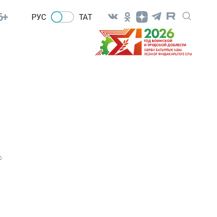
6+
РУС
ТАТ
0