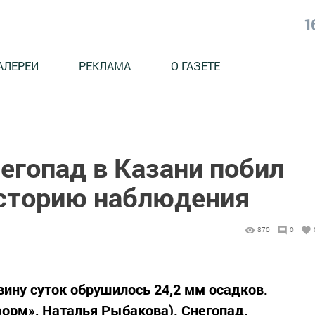
1
АЛЕРЕИ
РЕКЛАМА
О ГАЗЕТЕ
егопад в Казани побил
историю наблюдения
870
0
вину суток обрушилось 24,2 мм осадков.
форм», Наталья Рыбакова). Снегопад,