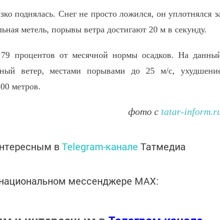
зко поднялась. Снег не просто ложился, он уплотнялся з
льная метель, порывы ветра достигают 20 м в секунду.
 79 процентов от месячной нормы осадков. На данны
ный ветер, местами порывами до 25 м/с, ухудшени
500 метров.
фото с
tatar-inform.r
интересным в
Telegram-канале
Татмедиа
в национальном мессенджере MАХ: