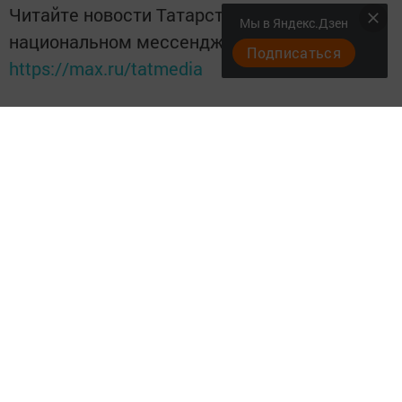
Читайте новости Татарстана в
Мы в Яндекс.Дзен
национальном мессенджере MАХ:
Подписаться
https://max.ru/tatmedia
Следите за самым важным и
интересным в
Телеграм канале
Наш
Черемшан
Читайте новости в национальном
мессенджере
MАХ
Наш Черемшан
Теги: