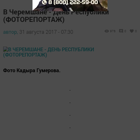
В Черемшане - День Республики
(ФОТОРЕПОРТАЖ)
автор,
31 августа 2017 - 07:30
976
0
0
Фото Кадыра Гумерова.