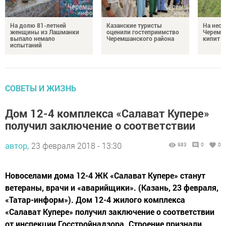
На долю 81-летней
Казанские туристы
На неск
женщины из Лашманки
оценили гостеприимство
Черемш
выпало немало
Черемшанского района
кипит р
испытаний
СОВЕТЫ И ЖИЗНЬ
Дом 12-4 комплекса «Салават Купере»
получил заключение о соответствии
автор,
23 февраля 2018 - 13:30
983
0
0
Новоселами дома 12-4 ЖК «Салават Купере» станут
ветераны, врачи и «аварийщики». (Казань, 23 февраля,
«Татар-информ»). Дом 12-4 жилого комплекса
«Салават Купере» получил заключение о соответствии
от инспекции Госстройнадзора. Строение признали