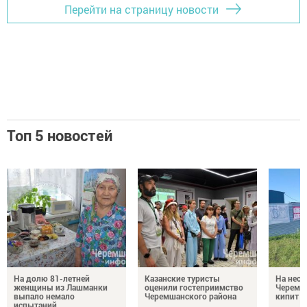
Перейти на страницу новости
Топ 5 новостей
На долю 81-летней
Казанские туристы
На неск
женщины из Лашманки
оценили гостеприимство
Черемш
выпало немало
Черемшанского района
кипит р
испытаний