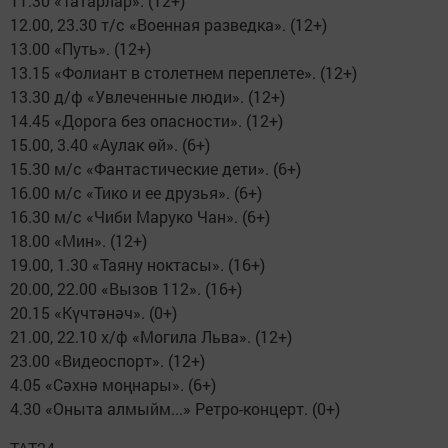
11.30 «Татарлар». (12+)
12.00, 23.30 т/с «Военная разведка». (12+)
13.00 «Путь». (12+)
13.15 «Фолиант в столетнем переплете». (12+)
13.30 д/ф «Увлеченные люди». (12+)
14.45 «Дорога без опасности». (12+)
15.00, 3.40 «Аулак өй». (6+)
15.30 м/с «Фантастические дети». (6+)
16.00 м/с «Тико и ее друзья». (6+)
16.30 м/с «Чиби Маруко Чан». (6+)
18.00 «Мин». (12+)
19.00, 1.30 «Таяну ноктасы». (16+)
20.00, 22.00 «Вызов 112». (16+)
20.15 «Күчтәнәч». (0+)
21.00, 22.10 х/ф «Могила Льва». (12+)
23.00 «Видеоспорт». (12+)
4.05 «Сәхнә моңнары». (6+)
4.30 «Оныта алмыйм...» Ретро-концерт. (0+)