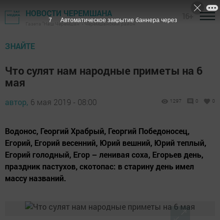
НОВОСТИ ЧЕРЕМШАНА
16+
6
Автоматическое закрытие баннера через
Газета "Наш Черемшан" - Черемшанский район
ЗНАЙТЕ
Что сулят нам народные приметы на 6
мая
автор,
6 мая 2019 - 08:00
1297
0
0
Водонос, Георгий Храбрый, Георгий Победоносец,
Егорий, Егорий весенний, Юрий вешний, Юрий теплый,
Егорий голодный, Егор – ленивая соха, Егорьев день,
праздник пастухов, скотопас: в старину день имел
массу названий.