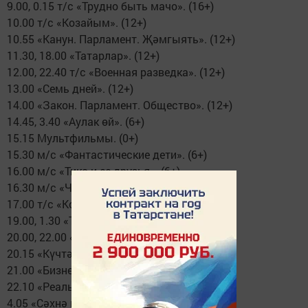
9.00, 0.15 т/с «Трудно быть мачо». (16+)
10.00 т/с «Козайым». (12+)
10.55 «Канун. Парламент. Җәмгыять». (12+)
11.30, 18.00 «Татарлар». (12+)
12.00, 22.40 т/с «Военная разведка». (12+)
13.00 «Семь дней». (12+)
14.00 «Закон. Парламент. Общество». (12+)
14.45, 3.40 «Аулак өй». (6+)
15.15 Мультфильмы. (0+)
15.30 м/с «Фантастические дети». (6+)
16.00 м/с «Тико и ее друзья». (6+)
16.30 м/с «Чиби Маруко Чан». (6+)
17.00 т/с «Козайым». (12+)
19.00, 1.30 «Таяну ноктасы». (16+)
20.00, 22.00 «Вызов 112». (16+)
20.15 «Күчтәнәч». (0+)
21.00 «Бизнес-ментор». (12+)
22.10 «Реальная экономика». (12+)
4.05 «Сәхнә моңнары». (6+)