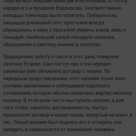
Георгий был покровителем рек и источников, оттого в
народе его и прозвали Водоносом. Соответственно,
колодцы тоже надо было освятить. Победоносец
защищал домашний скот, крестьяне всегда
обращались к нему с просьбой уберечь коров, овец и
лошадей. Наибольшей силой обладала молитва,
обращенная к святому, именно в скотопас.
Традиционно заботу о скоте в этот день поверяли
святому Егорию. Сам пастух при этом нередко
заключал (или обновлял) договор с лешим. По
народным представлениям, этот человек точно знал
условия заключения и соблюдения подобного
соглашения, которое обычно включало жертву лесному
хозяину. В этой роли часто выступало молоко, а для
того чтобы скрепить договоренность, пастух
произносил заговор и кидал замок, запертый на ключ, в
лес. Леший должен был поднять его и отпереть или
запереть в зависимости от пожеланий человека.