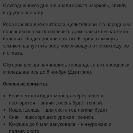
С сегодняшнего дня начинали сажать морковь, свеклу
и другую рассаду.
Роса Юрьева дня считалась целительной. По народным
поверьям она могла излечить даже самых безнадежно
больных. Люди просили святого Егория отомкнуть
землю и выпустить росу, помогающую от семи недугов
и сглаза.
С Егория всегда начинались хороводы, а вот посиделки
откладывались до 8 ноября (Дмитрия).
Основные приметы:
Если сегодня будет мороз, а через неделю
повторится – значит, осень будет теплой.
Пошел дождь – для скота год легким будет.
Снег – жди хорошего урожая гречихи.
Кукушка до 6 мая закуковала – к неурожаю и
падежу скота.