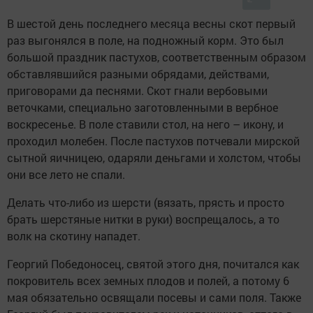
В шестой день последнего месяца весны скот первый
раз выгонялся в поле, на подножный корм. Это был
большой праздник пастухов, соответственным образом
обставлявшийся разными обрядами, действами,
приговорами да песнями. Скот гнали вербовыми
веточками, специально заготовленными в вербное
воскресенье. В поле ставили стол, на него – икону, и
проходил молебен. После пастухов потчевали мирской
сытной яичницею, одаряли деньгами и холстом, чтобы
они все лето не спали.
Делать что-либо из шерсти (вязать, прясть и просто
брать шерстяные нитки в руки) воспрещалось, а то
волк на скотину нападет.
Георгий Победоносец, святой этого дня, почитался как
покровитель всех земных плодов и полей, а потому 6
мая обязательно освящали посевы и сами поля. Также