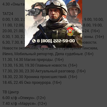
4.30 «Оныта алмыйм...» Ретро-концерт. (0+)
ТАТ24
0.00, 1.00, 2.00, 3.00, 4.00, 5.00, 6.00, 7.00, 8.00, 9.00, 10.00,
11.00, 12.00, 13.00, 14.00, 15.00, 16.00, 17.00, 18.00, 19.00,
20.00, 21.00, 22.00, 23.00 Новости Татарстана-24. (16+)
0.30, 1.30, 2.30, 3.30, 4.30, 5.30, 9.30, 12.30 Вне зоны. (16+)
6.30, 7.30, 8.30, 10.30, 16.30, 21.30 Полезные новости.
Новости экономики, Суть дела с Григорием Тинским,
iNews, Мобильный репортер, Дела судебные. (16+)
11.30, 14.30 Магия природы. (16+)
13.30, 15.30, 19.30 Главные новости. (16+)
17.30, 20.30, 23.30 Актуальный разговор. (16+)
18.30, 22.30 Хроника происшествий. (16+)
18.45, 22.45 Око прокурора. (16+)
ТВ Центр
6.00 х/ф «Опекун». (12+)
7.40 х/ф «Маруся». (12+)