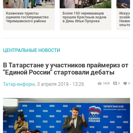
Казанские туристы
Более 150 черемшанцев
Искусс
оценили гостеприимство
прошли Крестным ходом
хозяйст
Черемшанского района
в День Ильи Пророка
Нижней
опытом
ЦЕНТРАЛЬНЫЕ НОВОСТИ
В Татарстане у участников праймериз от
"Единой России" стартовали дебаты
Татар-информ,
3 апреля 2019 - 13:26
1826
0
0