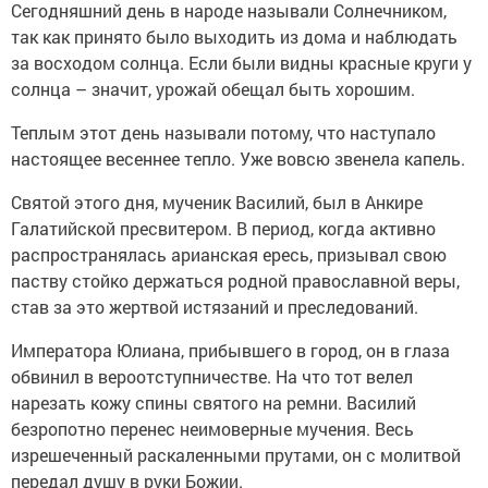
Сегодняшний день в народе называли Солнечником,
так как принято было выходить из дома и наблюдать
за восходом солнца. Если были видны красные круги у
солнца – значит, урожай обещал быть хорошим.
Теплым этот день называли потому, что наступало
настоящее весеннее тепло. Уже вовсю звенела капель.
Святой этого дня, мученик Василий, был в Анкире
Галатийской пресвитером. В период, когда активно
распространялась арианская ересь, призывал свою
паству стойко держаться родной православной веры,
став за это жертвой истязаний и преследований.
Императора Юлиана, прибывшего в город, он в глаза
обвинил в вероотступничестве. На что тот велел
нарезать кожу спины святого на ремни. Василий
безропотно перенес неимоверные мучения. Весь
изрешеченный раскаленными прутами, он с молитвой
передал душу в руки Божии.