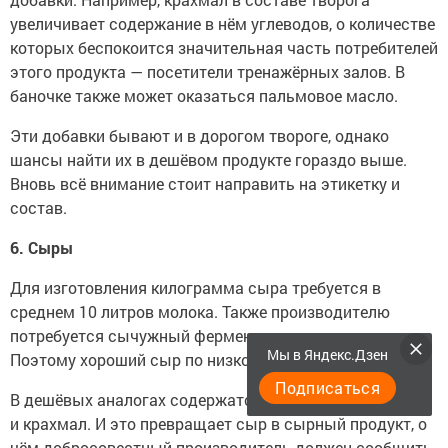
увеличивает содержание в нём углеводов, о количестве
которых беспокоится значительная часть потребителей
этого продукта — посетители тренажёрных залов. В
баночке также может оказаться пальмовое масло.
Эти добавки бывают и в дорогом твороге, однако
шансы найти их в дешёвом продукте гораздо выше.
Вновь всё внимание стоит направить на этикетку и
состав.
6. Сыры
Для изготовления килограмма сыра требуется в
среднем 10 литров молока. Также производителю
потребуется сычужный фермент, закваска, соль.
Мы в Яндекс.Дзен
Поэтому хороший сыр по низкой цене не купишь.
Подписаться
В дешёвых аналогах содержатся растительные масла
и крахмал. И это превращает сыр в сырный продукт, о
чём добросовестный производитель должен сообщить