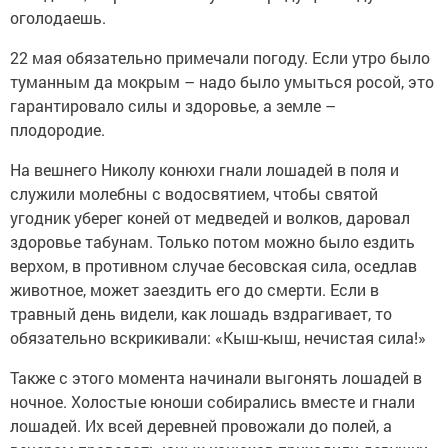
оголодаешь.
22 мая обязательно примечали погоду. Если утро было
туманным да мокрым – надо было умыться росой, это
гарантировало силы и здоровье, а земле –
плодородие.
На вешнего Николу конюхи гнали лошадей в поля и
служили молебны с водосвятием, чтобы святой
угодник уберег коней от медведей и волков, даровал
здоровье табунам. Только потом можно было ездить
верхом, в противном случае бесовская сила, оседлав
животное, может заездить его до смерти. Если в
травный день видели, как лошадь вздрагивает, то
обязательно вскрикивали: «Кыш-кыш, нечистая сила!»
Также с этого момента начинали выгонять лошадей в
ночное. Холостые юноши собирались вместе и гнали
лошадей. Их всей деревней провожали до полей, а