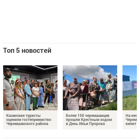
Топ 5 новостей
Казанские туристы
Более 150 черемшанцев
На неск
оценили гостеприимство
прошли Крестным ходом
Черемш
Черемшанского района
в День Ильи Пророка
кипит р