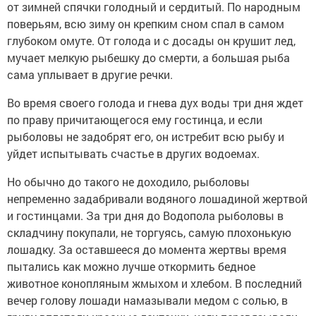
от зимней спячки голодный и сердитый. По народным
поверьям, всю зиму он крепким сном спал в самом
глубоком омуте. От голода и с досады он крушит лед,
мучает мелкую рыбешку до смерти, а большая рыба
сама уплывает в другие речки.
Во время своего голода и гнева дух воды три дня ждет
по праву причитающегося ему гостинца, и если
рыболовы не задобрят его, он истребит всю рыбу и
уйдет испытывать счастье в других водоемах.
Но обычно до такого не доходило, рыболовы
непременно задабривали водяного лошадиной жертвой
и гостинцами. За три дня до Водопола рыболовы в
складчину покупали, не торгуясь, самую плохонькую
лошадку. За оставшееся до момента жертвы время
пытались как можно лучше откормить бедное
животное конопляным жмыхом и хлебом. В последний
вечер голову лошади намазывали медом с солью, в