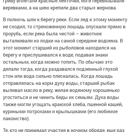
гриву вплетали красные ленточки, ноги перевязывали
веревками, а на шею крепили два старых жернова.
В полночь шли к берегу реки. Если лед к этому моменту
не сходил, то стреноженную лошадь опускали прямо в
прорубь, если река была чистой – животное
выталкивали из лодки на самой середине водоема. В
этот момент старший из рыболовов находился на
берегу и прислушивался к воде, подавая знаки
остальным, когда можно топить. По обычаю это
делали тогда, когда раздавался подземный глухой
стон или вода сильно плескалась. Когда лошадь
отправлялась на корм духу воды, старший рыбак
выливал масло в реку, желая водяному хорошенько
угоститься и не чинить беды их семьям. Духа воды
также могли угощать краюхой хлеба, пшенной кашей,
куриными потрохами и крылышками (его любимое
лакомство).
Те, кто не принимал участия в ночном обряде, еще раз