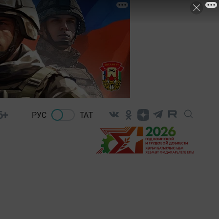
6+
РУС
ТАТ