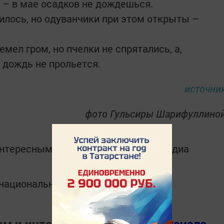
– в мае осадков не дождешься.
илось, но одуванчики при этом открыты –
емел гром, но пчелки не спрятались, а,
 дождь не прольется.
источни
фото Гульсиры Шарифуллино
интересным в
Telegram-канале
Татмедиа
в национальном мессенджере MАХ: