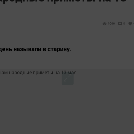
1066
0
 день называли в старину.