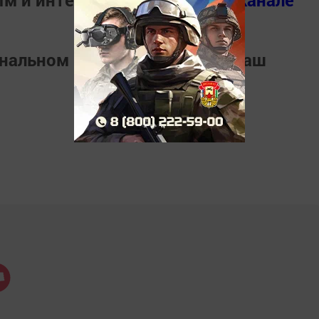
ым и интересным в
Телеграм канале
ональном мессенджере
MАХ
Наш