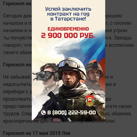
Гороскоп на 17 мая 2019 Близнецы
Сегодня день противоположностей: или с хорошим
началом и плохим окончанием, или наоборот, с плохим
началом и хорошим окончанием. Если сегодня утром
ты почувствуешь себя стройнее, не удивляйся. Звезды
говорят, что сегодняшний день ознаменован всплеском
твоего обаяния.
Гороскоп на 17 мая 2019 Рак
Не забывай, что пересыпать также плохо, как и
недосыпать. Так что ставь вечером будильник и
перебори с утра искушение отключить его и
продолжать спать. Сегодня ты будешь твердо
представлять, что хочешь получить в результате своих
трудов. Следует направить все твое упорство, обаяние,
красноречие на достижение материальных благ.
Гороскоп на 17 мая 2019 Лев