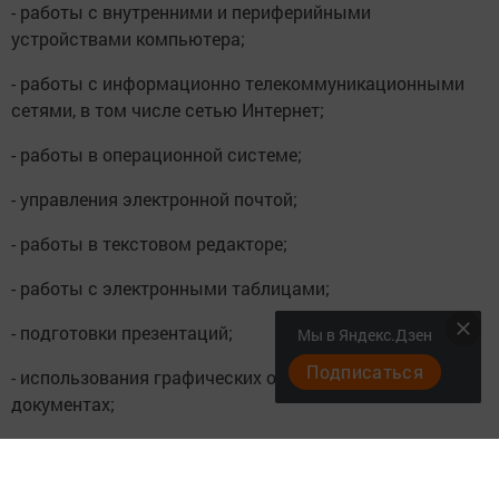
- работы с внутренними и периферийными
устройствами компьютера;
- работы с информационно телекоммуникационными
сетями, в том числе сетью Интернет;
- работы в операционной системе;
- управления электронной почтой;
- работы в текстовом редакторе;
- работы с электронными таблицами;
- подготовки презентаций;
Мы в Яндекс.Дзен
Подписаться
- использования графических объектов в электронных
документах;
- работы с базами данных.
- отсутствие у кандидата ограничений, установленных