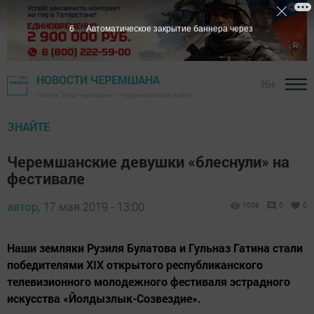
5
Автоматическое закрытие баннера через
НОВОСТИ ЧЕРЕМШАНА
16+
Газета "Наш Черемшан" - Черемшанский район
ЗНАЙТЕ
Черемшанские девушки «блеснули» на
фестивале
автор,
17 мая 2019 - 13:00
1008
0
0
Наши земляки Рузиля Булатова и Гульназ Гатина стали
победителями XIX открытого республиканского
телевизионного молодежного фестиваля эстрадного
искусства «Йолдызлык-Созвездие».