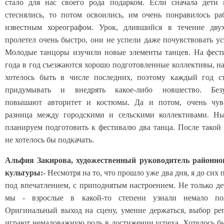
стало для нас своего рода подарком. Если сначала дети 
стеснялись, то потом освоились, им очень понравилось ра
известным хореографом. Урок, длившийся в течение двух
пролетел очень быстро, они не успели даже почувствовать ус
Молодые танцоры изучили новые элементы танцев. На фест
года в год съезжаются хорошо подготовленные коллективы, н
хотелось быть в числе последних, поэтому каждый год ст
придумывать и внедрять какое-либо новшество. Безу
повышают авторитет и костюмы. Да и потом, очень чувс
разница между городскими и сельскими коллективами. Н
планируем подготовить к фестивалю два танца. После тако
не хотелось бы подкачать.
Альфия Закирова, художественный руководитель районно
культуры:
- Несмотря на то, что прошло уже два дня, я до сих 
под впечатлением, с приподнятым настроением. Не только де
мы - взрослые в какой-то степени узнали немало пол
Оригинальный выход на сцену, умение держаться, выбор ре
играют немаловажную роль в достижении успеха. Хотелось б