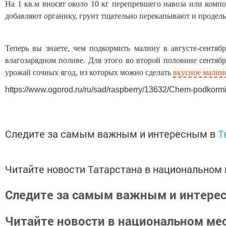
На 1 кв.м вносят около 10 кг перепревшего навоза или комп
добавляют органику, грунт тщательно перекапывают и продел
Теперь вы знаете, чем подкормить малину в августе-сентяб
влагозарядном поливе. Для этого во второй половине сентябр
урожай сочных ягод, из которых можно сделать
вкусное малин
https://www.ogorod.ru/ru/sad/raspberry/13632/Chem-podkormit
Следите за самым важным и интересным в
T
Читайте новости Татарстана в национально
Следите за самым важным и интере
Читайте новости в национальном м