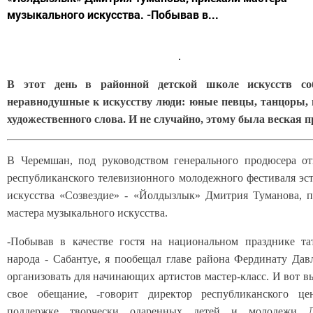
музыкального искусства. -Побывав в...
В этот день в районной детской школе искусств со
неравнодушные к искусству люди: юные певцы, танцоры, 
художественного слова. И не случайно, этому была веская 
В Черемшан, под руководством генерального продюсера от
республиканского телевизионного молодежного фестиваля эс
искусства «Созвездие» - «Йолдызлык» Дмитрия Туманова, 
мастера музыкального искусства.
-Побывав в качестве гостя на национальном празднике та
народа - Сабантуе, я пообещал главе района Фердинату Да
организовать для начинающих артистов мастер-класс. И вот 
свое обещание, -говорит директор республиканского це
поддержке творчески одаренных детей и молодежи 