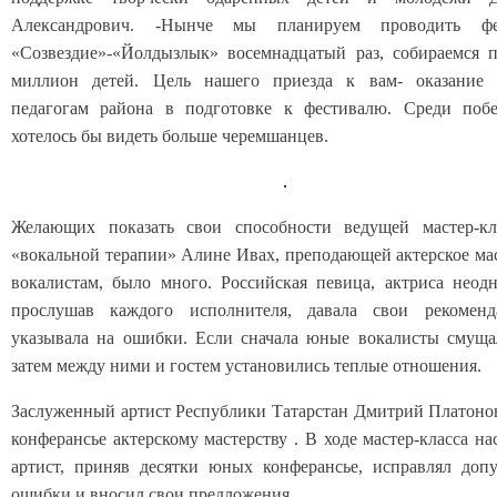
Александрович. -Нынче мы планируем проводить фе
«Созвездие»-«Йолдызлык» восемнадцатый раз, собираемся 
миллион детей. Цель нашего приезда к вам- оказание
педагогам района в подготовке к фестивалю. Среди побе
хотелось бы видеть больше черемшанцев.
Желающих показать свои способности ведущей мастер-кл
«вокальной терапии» Алине Ивах, преподающей актерское ма
вокалистам, было много. Российская певица, актриса неод
прослушав каждого исполнителя, давала свои рекомен
указывала на ошибки. Если сначала юные вокалисты смуща
затем между ними и гостем установились теплые отношения.
Заслуженный артист Республики Татарстан Дмитрий Платоно
конферансье актерскому мастерству . В ходе мастер-класса на
артист, приняв десятки юных конферансье, исправлял доп
ошибки и вносил свои предложения.