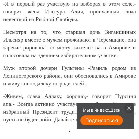
-Я в первый раз участвую на выборах в этом селе,-
говорит жена Ильсура Алия, приехавшая сюда
невесткой из Рыбной Слободы.
Несмотря на то, что старшая дочь Зиганшиных
Ильсияр вместе с мужем проживают в Черемшане, она
зарегистрирована по месту жительства в Амирове и
голосовала на здешнем избирательном участке.
Муж второй дочери Гульгены -Рамиль родом из
Лениногорского района, они обосновались в Амирове
и живут неподалеку от родителей.
-Живем, слава Аллаху, хорошо,- говорит Нурсиня
апа.- Всегда активно участвуем в выборах. Пусть же
Мы в Яндекс.Дзен
избранный Президент трудится в интересах народа,
пусть не будет войн. Давайте жить в мире.
Подписаться