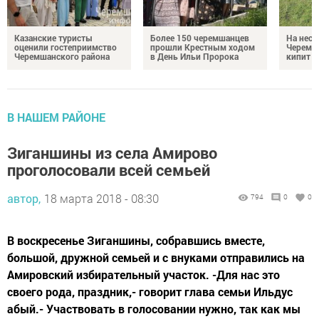
Казанские туристы
Более 150 черемшанцев
На неск
оценили гостеприимство
прошли Крестным ходом
Черемш
Черемшанского района
в День Ильи Пророка
кипит р
В НАШЕМ РАЙОНЕ
Зиганшины из села Амирово
проголосовали всей семьей
автор,
18 марта 2018 - 08:30
794
0
0
В воскресенье Зиганшины, собравшись вместе,
большой, дружной семьей и с внуками отправились на
Амировский избирательный участок. -Для нас это
своего рода, праздник,- говорит глава семьи Ильдус
абый.- Участвовать в голосовании нужно, так как мы