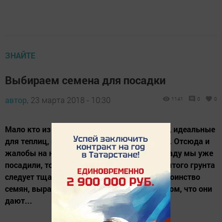
ЗНАЙТЕ
Выбираем семена для посадки
автор,
23 марта 2018 - 10:30
1141
0
0
Мало кто из огородников знает, что семена, идеальные
для теплиц, не годятся для посева в грядки. Отсюда и
жалобы на низкий урожай. Итак, если рассаду мы уже
посадили, то над выбором семян для открытого грунта
следует тщательно подумать. Главное достоинство
семян, выращенных в открытом грунте, в том, что они
дают...