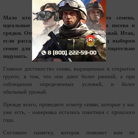
Мало кто из огородников знает, что семена,
идеальные для теплиц, не годятся для посева в
грядки. Отсюда и жалобы на низкий урожай. Итак,
если рассаду мы уже посадили, то над выбором
семян для открытого грунта следует тщательно
подумать.
Главное достоинство семян, выращенных в открытом
грунте, в том, что они дают более ранний, а при
соблюдении определенных условий, и более
обильный урожай.
Прежде всего, проведите осмотр семян, которые у вас
уже есть, - наверняка остались пакетики с прошлого
года.
Составьте памятку, которая поможет вам не