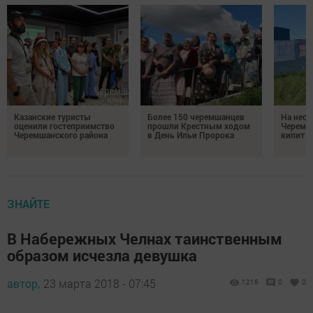
Казанские туристы
Более 150 черемшанцев
На неск
оценили гостеприимство
прошли Крестным ходом
Черемш
Черемшанского района
в День Ильи Пророка
кипит р
ЗНАЙТЕ
В Набережных Челнах таинственным
образом исчезла девушка
автор,
23 марта 2018 - 07:45
1216
0
0