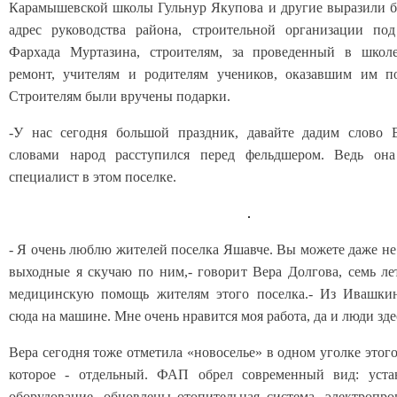
Карамышевской школы Гульнур Якупова и другие выразили б
адрес руководства района, строительной организации под
Фархада Муртазина, строителям, за проведенный в школ
ремонт, учителям и родителям учеников, оказавшим им п
Строителям были вручены подарки.
-У нас сегодня большой праздник, давайте дадим слово В
словами народ расступился перед фельдшером. Ведь он
специалист в этом поселке
.
- Я очень люблю жителей поселка Яшавче. Вы можете даже не 
выходные я скучаю по ним,- говорит Вера Долгова, семь л
медицинскую помощь жителям этого поселка.- Из Ивашки
сюда на машине. Мне очень нравится моя работа, да и люди зде
Вера сегодня тоже отметила «новоселье» в одном уголке этого
которое - отдельный. ФАП обрел современный вид: уста
оборудование, обновлены отопительная система, электропро