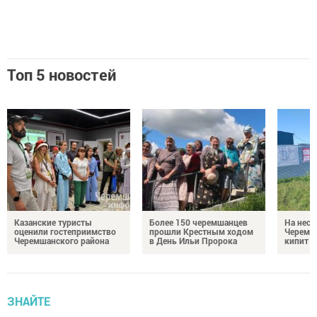
Топ 5 новостей
Казанские туристы
Более 150 черемшанцев
На неск
оценили гостеприимство
прошли Крестным ходом
Черемш
Черемшанского района
в День Ильи Пророка
кипит р
ЗНАЙТЕ