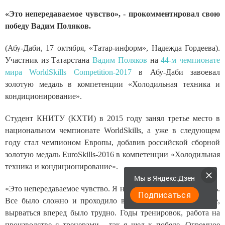
«Это непередаваемое чувство», - прокомментировал свою
победу Вадим Поляков.
(Абу-Даби, 17 октября, «Татар-информ», Надежда Гордеева).
Участник из Татарстана
Вадим Поляков
на
44-м чемпионате
мира WorldSkills Competition-2017
в Абу-Даби завоевал
золотую медаль в компетенции «Холодильная техника и
кондиционирование».
Студент КНИТУ (КХТИ) в 2015 году занял третье место в
национальном чемпионате WorldSkills, а уже в следующем
году стал чемпионом Европы, добавив российской сборной
золотую медаль EuroSkills-2016 в компетенции «Холодильная
техника и кондиционирование».
Мы в Яндекс.Дзен
«Это непередаваемое чувство. Я не знаю, как это получилось.
Подписаться
Все было сложно и проходило в напряженной обстановке,
вырваться вперед было трудно. Годы тренировок, работа на
производстве с тренерами - так я шел к победе. Огромное