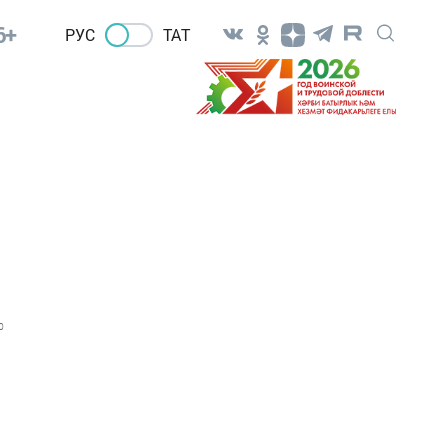
6+
РУС
ТАТ
0