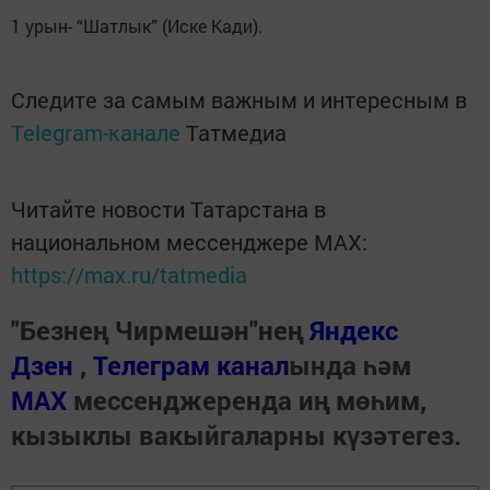
1 урын- “Шатлык” (Иске Кади).
Следите за самым важным и интересным в
Telegram-канале
Татмедиа
Читайте новости Татарстана в
национальном мессенджере MАХ:
https://max.ru/tatmedia
"Безнең Чирмешән"нең
Яндекс
Дзен
,
Телеграм канал
ында һәм
МАХ
мессенджеренда иң мөһим,
кызыклы вакыйгаларны күзәтегез.