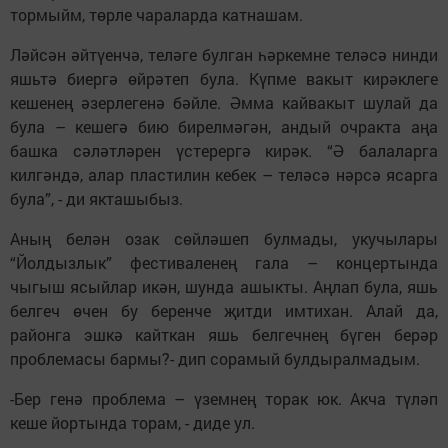
тормыйм, төрле чараларда катнашам.
Ләйсән әйтүенчә, теләге булган һәркемне теләсә нинди
яшьтә биергә өйрәтеп була. Күпме вакыт кирәклеге
кешенең әзерлегенә бәйле. Әмма кайвакыт шулай да
була – кешегә бию бирелмәгән, андый очракта аңа
башка сәләтләрен үстерергә кирәк. “Ә балаларга
килгәндә, алар пластилин кебек – теләсә нәрсә ясарга
була”, - ди якташыбыз.
Аның белән озак сөйләшеп булмады, укучылары
“Йолдызлык” фестиваленең гала – концертында
чыгыш ясыйлар икән, шунда ашыкты. Аңлап була, яшь
белгеч өчен бу беренче җитди имтихан. Алай да,
районга эшкә кайткан яшь белгечнең бүген берәр
проблемасы бармы?- дип сорамый булдыралмадым.
-Бер генә проблема – үземнең торак юк. Акча түләп
кеше йортында торам, - диде ул.