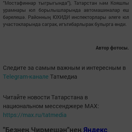
”Мостафиннар тыгрыгында”), Татарстан һәм Кояшлы
урамнары юл борылышларында автомашиналар еш
бәрелешә. Районның ЮХИДИ инспекторлары әлеге юл
участокларында саграк, игътибарлырак булырга өнди.
Автор фотосы.
Следите за самым важным и интересным в
Telegram-канале
Татмедиа
Читайте новости Татарстана в
национальном мессенджере MАХ:
https://max.ru/tatmedia
"Безнең Чирмешән"нең
Яндекс