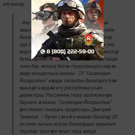
алганнар.
- Фестиваль хәрәкәте тырышлыгы белән
авыл жирлегендә яшәүче йөзләгән сәләтле
балаларда үзләренә ышаныч уянды - алар
зур сәхнәгә чыкты, илнең ижади югары уку
йортларында белем алды, уңышлы шәхесләр
булып үсте. Мондый фестиваль Татарстанда
гына бар, моның белән горурланырга кирәк, -
диде концертның кунагы - ТР "Созвездие-
Йолдызлык" иҗади талантлы балаларга һәм
яшьләргә ярдәм итү республика үзәге
директоры, Россиянең театр эшлеклеләре
Берлеге әгъзасы, "Созвездие-Йолдызлык"
фестивале генераль продюсеры Дмитрий
Туманов. – Бүген сәхнәгә чыккан балалар 20
ел элек чыгыш ясаган балалардан аерылып
торалар: күзләре янып тора, матур