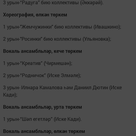
3 урын-“Радуга” бию коллективы (Әккәрәй).
Хореография, өлкән төркем
1 урын-"Жемчужинки" бию коллективы (Ивашкино);
2 урын-"Росинки" бию коллективы (Ульяновка);
Вокаль ансамбльләр, кече төркем
1 урын-“Креатив” (Чирмешән);
2 урын-“Родничок” (Иске Элмәле);
3 урын- Илнара Камалова һәм Даниил Дютин (Иске
Кади);
Вокаль ансамбльләр, урта төркем
1 урын-“Шәп егетләр” (Иске Кади).
Вокаль ансамбльләр, өлкән төркем