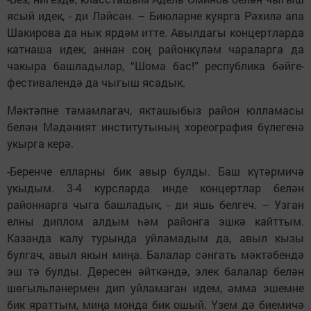
ясый идек, - ди Ләйсән. – Биюләрне куярга Рәхилә апа
Шакирова да нык ярдәм итте. Авылдагы концертларда
катнаша идек, аннан соң районкүләм чараларга да
чакыра башладылар, “Шома бас!” республика бәйге-
фестивалендә да чыгыш ясадык.
Мәктәпне тәмамлагач, якташыбыз район юлламасы
белән Мәдәният институтының хореография бүлегенә
укырга керә.
-Беренче елларны бик авыр булды. Баш күтәрмичә
укыдым. 3-4 курсларда инде концертлар белән
районнарга чыга башладык, - ди яшь белгеч. – Узган
елны диплом алдым һәм районга эшкә кайттым.
Казанда калу турында уйламадым да, авыл кызы
булгач, авыл якын миңа. Балалар сәнгать мәктәбендә
эш тә булды. Дөресен әйткәндә, элек балалар белән
шөгыльләнермен дип уйламаган идем, әмма эшемне
бик яраттым, миңа монда бик ошый. Үзем дә биемичә