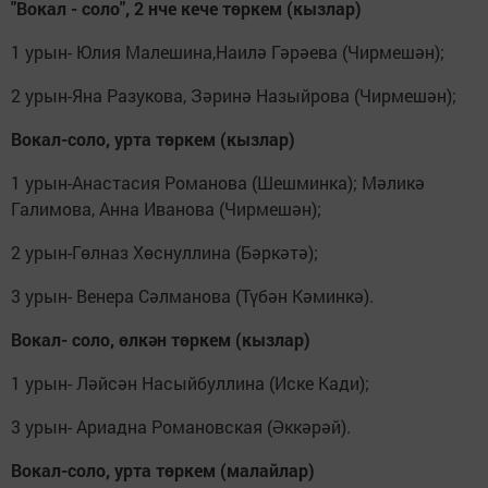
"Вокал - соло", 2 нче кече төркем (кызлар)
1 урын- Юлия Малешина,Наилә Гәрәева (Чирмешән);
2 урын-Яна Разукова, Зәринә Назыйрова (Чирмешән);
Вокал-соло, урта төркем (кызлар)
1 урын-Анастасия Романова (Шешминка); Мәликә
Галимова, Анна Иванова (Чирмешән);
2 урын-Гөлназ Хөснуллина (Бәркәтә);
3 урын- Венера Сәлманова (Түбән Кәминкә).
Вокал- соло, өлкән төркем (кызлар)
1 урын- Ләйсән Насыйбуллина (Иске Кади);
3 урын- Ариадна Романовская (Әккәрәй).
Вокал-соло, урта төркем (малайлар)