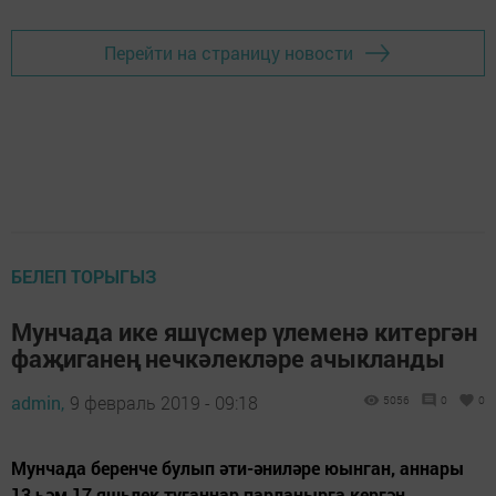
Перейти на страницу новости
БЕЛЕП ТОРЫГЫЗ
Мунчада ике яшүсмер үлеменә китергән
фаҗиганең нечкәлекләре ачыкланды
admin,
9 февраль 2019 - 09:18
5056
0
0
Мунчада беренче булып әти-әниләре юынган, аннары
13 һәм 17 яшьлек туганнар парланырга кергән.