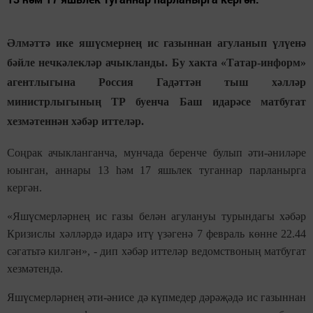
Әлмәттә ике яшүсмернең ис газыннан агуланып үлүенә
бәйле нечкәлекләр ачыкланды. Бу хакта «Татар-информ»
агентлыгына Россия Гадәттән тыш хәлләр
министрлыгының ТР буенча Баш идарәсе матбугат
хезмәтеннән хәбәр иттеләр.
Соңрак ачыкланганча, мунчада беренче булып әти-әниләре
юынган, аннары 13 һәм 17 яшьлек туганнар парланырга
кергән.
«Яшүсмерләрнең ис газы белән агулануы турындагы хәбәр
Кризислы хәлләрдә идарә итү үзәгенә 7 февраль көнне 22.44
сәгатьтә килгән», - дип хәбәр иттеләр ведомствоның матбугат
хезмәтендә.
Яшүсмерләрнең әти-әнисе дә күпмедер дәрәҗәдә ис газыннан