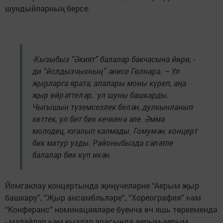
шундыйларның берсе.
-Кызыбыз “Әкият” балалар бакчасына йөри, -
ди “йолдызчыкның” әнисе Гөлнара. – Ул
җырларга ярата, апалары моны күреп, аңа
җыр өйрәттеләр, ул шуны башкарды.
Чыгышын түземсезлек белән, дулкынланып
көттек, ул бит бик кечкенә әле. Әмма
молодец, югалып калмады. Гомумән, концерт
бик матур узды. Районыбызда сәләтле
балалар бик күп икән.
Йомгаклау концертында җиңүчеләрне “Аерым җыр
башкару”, “Җыр ансамбльләре”, “Хореография” һәм
“Конферанс” номинацияләре буенча өч яшь төркемендә
- малайлар һәм кызлар арасында аерым-аерым