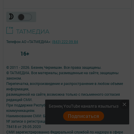
Телефон АО «ТАТМЕДИА»:
(843) 222 09 84
16+
© 2011 - 2026. Безнең Чирмешән. Все права защищены.
© ТАТМЕДИА. Все материалы, размещенные на сайте, защищены
законом.
Перепечатка, воспроизведение и распространение в любом объеме
информации,
размещенной на сайте, возможна только с письменного согласия
редакций СМИ.
При поддержке Республиканского агентства по печати и массовым
Безнең YouTube каналга язылыгыз
коммуникациям.
Подписаться
Наименование СМИ: Безнең Чирмешән
№ записи о регистрации СМИ, дата: Реестровая запись: ЭЛ № ФС 77 -
78418 от 29.05.2020
СМИ зарегистрированно Федеральной службой по надзору в сфере