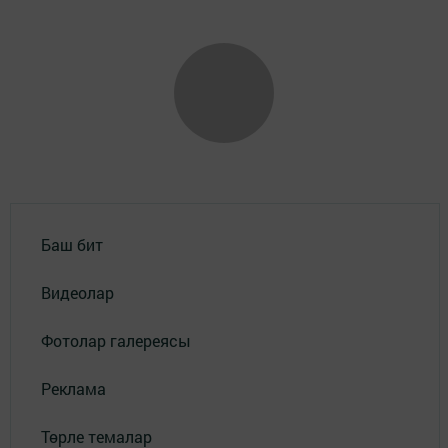
Баш бит
Видеолар
Фотолар галереясы
Реклама
Төрле темалар