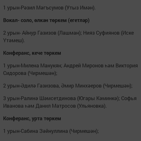
1 урын-Рәзил Мәгъсумов (Утыз Имән).
Вокал- соло, өлкән төркем (егетләр)
2 урын- Айнур Газизов (Лашман); Нияз Суфиянов (Иске
Үтәмеш).
Конферанс, кече төркем
1 урын-Милена Манукян; Андрей Миронов һәм Виктория
Сидорова (Чирмешән);
2 урын-Әдилә Газизова, Әмир Минхәеров (Чирмешән);
3 урын-Ралинә Шәмсетдинова (Югары Кәминкә); Софья
Иванова һәм Данил Матросов (Ульяновка).
Конферанс, урта төркем
1 урын-Сабина Зәйнуллина (Чирмешән);