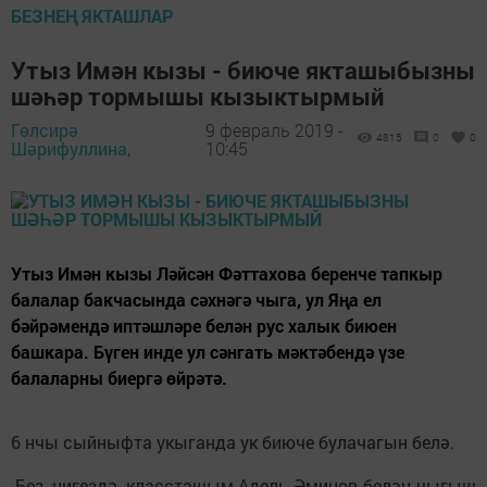
БЕЗНЕҢ ЯКТАШЛАР
Утыз Имән кызы - биюче якташыбызны
шәһәр тормышы кызыктырмый
Гөлсирә
9 февраль 2019 -
4815
0
0
Шәрифуллина,
10:45
Утыз Имән кызы Ләйсән Фәттахова беренче тапкыр
балалар бакчасында сәхнәгә чыга, ул Яңа ел
бәйрәмендә иптәшләре белән рус халык биюен
башкара. Бүген инде ул сәнгать мәктәбендә үзе
балаларны биергә өйрәтә.
6 нчы сыйныфта укыганда ук биюче булачагын белә.
-Без, нигездә, классташым Адель Әминов белән чыгыш