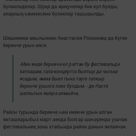
бүләкләделәр. Шуңа да җиңүчеләр бик күп булды,
аларның һәммәсенә бүләкләр ташырылды.
Шешминка авылыннан Анастасия Романова да бүген
беренче урын иясе.
-Мин инде берничә ел рәттән бу фестивальдә
катнашам, гала-концертта былтыр да чыгыш
ясадым, әмма быел гына тәүге тапкыр
беренче урынга лаек булдым, - ди Настя
шатлыгын яшерә алмыйча.
Район турында беренче һәм икенче урын алган
якташларыбыз март аенда Болгар шәһәрендә узачак
фестивальнең зона этабында район данын яклаячак.