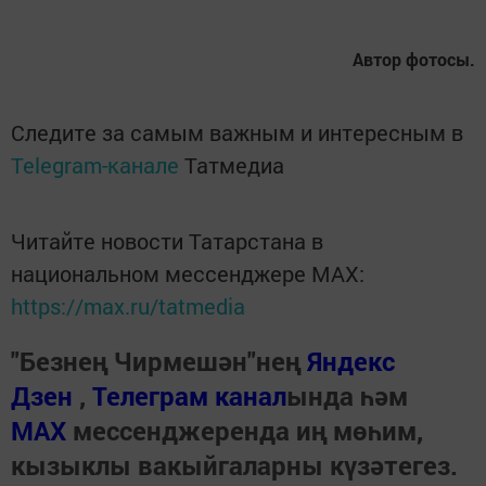
Автор фотосы.
Следите за самым важным и интересным в
Telegram-канале
Татмедиа
Читайте новости Татарстана в
национальном мессенджере MАХ:
https://max.ru/tatmedia
"Безнең Чирмешән"нең
Яндекс
Дзен
,
Телеграм канал
ында һәм
МАХ
мессенджеренда иң мөһим,
кызыклы вакыйгаларны күзәтегез.