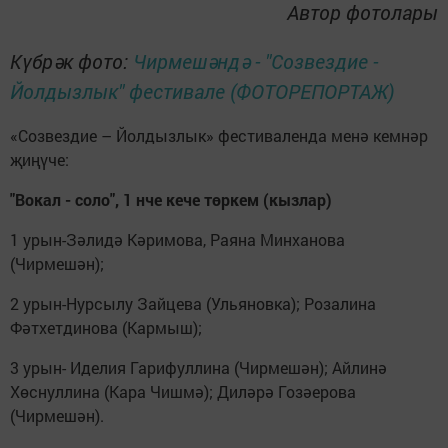
Автор фотолары
Күбрәк фото:
Чирмешәндә - "Созвездие -
Йолдызлык" фестивале (ФОТОРЕПОРТАЖ)
«Созвездие – Йолдызлык» фестиваленда менә кемнәр
җиңүче:
"Вокал - соло", 1 нче кече төркем (кызлар)
1 урын-Зәлидә Кәримова, Раяна Минханова
(Чирмешән);
2 урын-Нурсылу Зайцева (Ульяновка); Розалина
Фәтхетдинова (Кармыш);
3 урын- Иделия Гарифуллина (Чирмешән); Айлинә
Хөснуллина (Кара Чишмә); Диләрә Гозәерова
(Чирмешән).