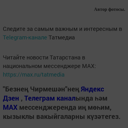
Автор фотосы.
Следите за самым важным и интересным в
Telegram-канале
Татмедиа
Читайте новости Татарстана в
национальном мессенджере MАХ:
https://max.ru/tatmedia
"Безнең Чирмешән"нең
Яндекс
Дзен
,
Телеграм канал
ында һәм
МАХ
мессенджеренда иң мөһим,
кызыклы вакыйгаларны күзәтегез.