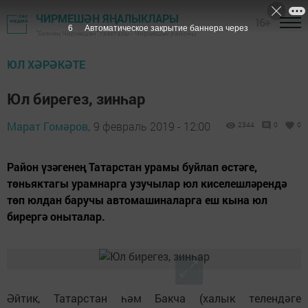
ЧИРМЕШӘН ЯҢАЛЫКЛАРЫ
16+
4
Автоматическое закрытие баннера через
"Безнең Чирмешән" газетасы - Чирмешән районы
ЮЛ ХӘРӘКӘТЕ
Юл бирегез, зинһар
Марат Гомәров,
9 февраль 2019 - 12:00
2344
0
0
Район үзәгенең Татарстан урамы буйлап өстәге,
төньяктагы урамнарга узучылар юл киселешләрендә
төп юлдан баручы автомашиналарга еш кына юл
бирергә оныталар.
Әйтик, Татарстан һәм Бакча (халык телендәге