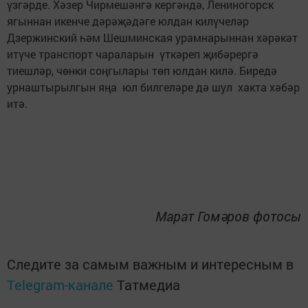
үзгәрде. Хәзер Чирмешәнгә кергәндә, Лениногорск
ягыннан икенче дәрәҗәдәге юлдан килүчеләр
Дзержинский һәм Шешминская урамнарыннан хәрәкәт
итүче транспорт чараларын үткәреп җибәрергә
тиешләр, чөнки соңгылары төп юлдан килә. Биредә
урнаштырылгын яңа юл билгеләре дә шул хакта хәбәр
итә.
Марат Гомәров фотосы
Следите за самым важным и интересным в
Telegram-канале
Татмедиа