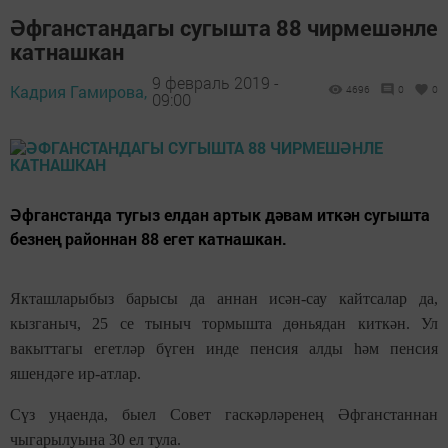
Әфганстандагы сугышта 88 чирмешәнле
катнашкан
9 февраль 2019 -
Кадрия Гамирова,
4696
0
0
09:00
Әфганстанда тугыз елдан артык дәвам иткән сугышта
безнең районнан 88 егет катнашкан.
Якташларыбыз барысы да аннан исән-сау кайтсалар да,
кызганыч, 25 се тыныч тормышта дөньядан киткән. Ул
вакыттагы егетләр бүген инде пенсия алды һәм пенсия
яшендәге ир-атлар.
Сүз уңаенда, быел Совет гаскәрләренең Әфганстаннан
чыгарылуына 30 ел тула.