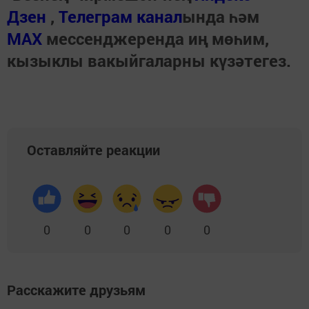
Дзен
,
Телеграм канал
ында һәм
МАХ
мессенджеренда иң мөһим,
кызыклы вакыйгаларны күзәтегез.
Оставляйте реакции
0
0
0
0
0
Расскажите друзьям