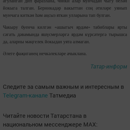
агуланган дип фаразлана, чөнки алар мунчадан чыгу белән
йокыга талган. Берникадәр вакыттан соң әтиләре уянып
мунчага киткән һәм аңсыз яткан улларына тап булган.
Чакыру буенча килгән «ашыгыч ярдәм» табиблары ярты
сәгать дәвамында яшүсмерләргә ярдәм күрсәтергә тырышса
да, аларны мәңгелек йокыдан уята алмаган.
Әлеге фаҗиганең нечкәлекләре ачыклана.
Татар-информ
Следите за самым важным и интересным в
Telegram-канале
Татмедиа
Читайте новости Татарстана в
национальном мессенджере MАХ: