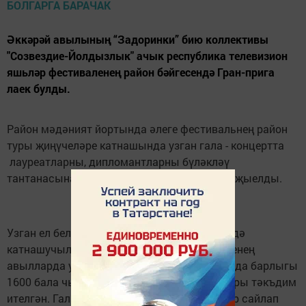
Әккәрәй авылының “Задоринки” бию коллективы
"Созвездие-Йолдызлык" ачык республика телевизион
яшьләр фестиваленең район бәйгесендә Гран-прига
лаек булды.
Район мәдәният йортында әлеге фестивальнең район
туры җиңүчеләре катнашында узган гала - концертта
лауреатларны, дипломантларны бүләкләү
тантанасына йөзләгән бала, тамашачылар җыелды.
Узган ел белән чагыштырганда, фестивальдә
катнашучылар саны тагын да арткан. Бәйгенең
авылларда узган беренче сайлап алу турында барлыгы
1600 бала чыгыш ясаган, 542 концерт номеры тәкъдим
ителгән. Гала-концертка 50 дән артык номер сайлап