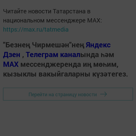
Читайте новости Татарстана в
национальном мессенджере MАХ:
https://max.ru/tatmedia
"Безнең Чирмешән"нең
Яндекс
Дзен
,
Телеграм канал
ында һәм
МАХ
мессенджеренда иң мөһим,
кызыклы вакыйгаларны күзәтегез.
Перейти на страницу новости