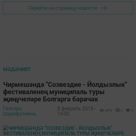
Перейти на страницу новости
МӘДӘНИЯТ
Чирмешәндә "Созвездие - Йолдызлык"
фестиваленең муниципаль туры
җиңүчеләре Болгарга барачак
Гөлсирә
8 февраль 2019 -
4972
0
0
Шәрифуллина,
14:00