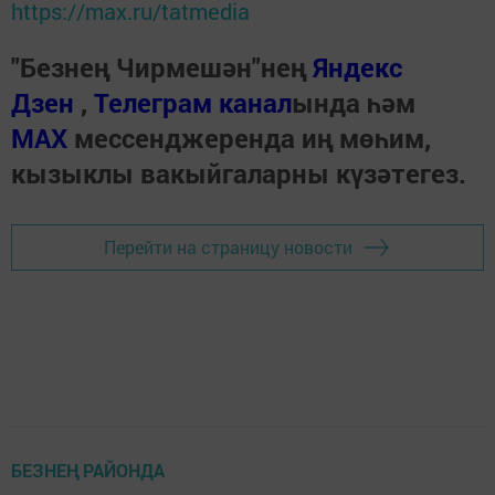
https://max.ru/tatmedia
"Безнең Чирмешән"нең
Яндекс
Дзен
,
Телеграм канал
ында һәм
МАХ
мессенджеренда иң мөһим,
кызыклы вакыйгаларны күзәтегез.
Перейти на страницу новости
БЕЗНЕҢ РАЙОНДА