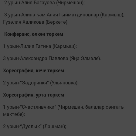
2 урын-Алия Багауова (Чирмешән);
3 урын-Алинә һәм Алия Гыйматдиновлар (Кармыш);
Гүзәлия Халикова (Бәркәтә).
Конферанс, өлкән төркем
1 урын-Лилия Гатина (Кармыш);
3 урын-Александра Павлова (Яңа Элмәле).
Хореография, кече төркем
2 урын-“Задоринки” (Ульяновка);
Хореография, урта төркем
1 урын-“Счастливчики” (Чирмешән, балалар сәнгать
мәктәбе);
2 урын-“Дуслык” (Лашман);