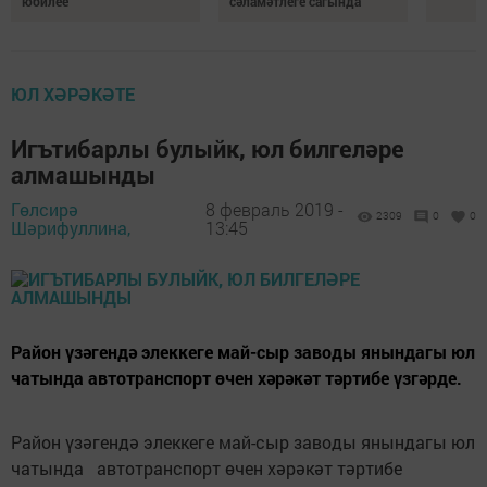
юбилее
сәламәтлеге сагында
ЮЛ ХӘРӘКӘТЕ
Игътибарлы булыйк, юл билгеләре
алмашынды
Гөлсирә
8 февраль 2019 -
2309
0
0
Шәрифуллина,
13:45
Район үзәгендә элеккеге май-сыр заводы янындагы юл
чатында автотранспорт өчен хәрәкәт тәртибе үзгәрде.
Район үзәгендә элеккеге май-сыр заводы янындагы юл
чатында автотранспорт өчен хәрәкәт тәртибе