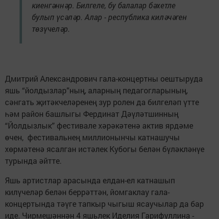
киенгәннәр. Билгеле, бу балалар бәхетле
булып үсәләр. Алар - республика киләчәген
төзүчеләр.
Дмитрий Александрович гала-концертны оештыруда
яшь “йолдызлар”ның, аларның педагогларының,
сәнгать җитәкчеләренең зур ролен да билгеләп үтте
һәм район башлыгы Фердинат Дәүләтшинның
“Йолдызлык” фестивале хәрәкәтенә актив ярдәме
өчен, фестивальнең миллионынчы катнашучы
хөрмәтенә ясалган истәлек Кубогы белән бүләкләнүе
турында әйтте.
Яшь артистлар арасында елдан-ел катнашып
килүчеләр белән беррәттән, йомгаклау гала-
концертында тәүге тапкыр чыгыш ясаучылар да бар
иде. Чирмешәннән 4 яшьлек Иделия Гарифуллина -