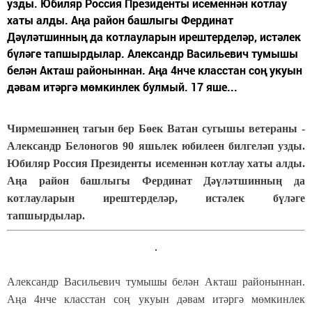
узды. Юбиляр Россия Президенты исеменнән котлау
хаты алды. Аңа район башлыгы Фердинат
Дәүләтшинның да котлауларын ирештерделәр, истәлек
бүләге тапшырдылар. Александр Васильевич тумышы
белән Акташ районыннан. Аңа 4нче класстан соң укуын
дәвам итәргә мөмкинлек булмый. 17 яше...
Чирмешәннең тагын бер Бөек Ватан сугышы ветераны -
Александр Белоногов 90 яшьлек юбилеен билгеләп узды.
Юбиляр Россия Президенты исеменнән котлау хаты алды.
Аңа район башлыгы Фердинат Дәүләтшинның да
котлауларын ирештерделәр, истәлек бүләге
тапшырдылар.
Александр Васильевич тумышы белән Акташ районыннан.
Аңа 4нче класстан соң укуын дәвам итәргә мөмкинлек