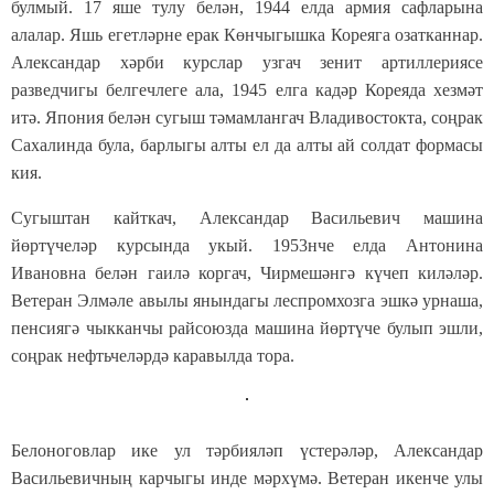
булмый. 17 яше тулу белән, 1944 елда армия сафларына
алалар. Яшь егетләрне ерак Көнчыгышка Кореяга озатканнар.
Александар хәрби курслар узгач зенит артиллериясе
разведчигы белгечлеге ала, 1945 елга кадәр Кореяда хезмәт
итә. Япония белән сугыш тәмамлангач Владивостокта, соңрак
Сахалинда була, барлыгы алты ел да алты ай солдат формасы
кия.
Сугыштан кайткач, Александар Васильевич машина
йөртүчеләр курсында укый. 1953нче елда Антонина
Ивановна белән гаилә коргач, Чирмешәнгә күчеп киләләр.
Ветеран Элмәле авылы янындагы леспромхозга эшкә урнаша,
пенсиягә чыкканчы райсоюзда машина йөртүче булып эшли,
соңрак нефтьчеләрдә каравылда тора.
Белоноговлар ике ул тәрбияләп үстерәләр, Александар
Васильевичның карчыгы инде мәрхүмә. Ветеран икенче улы