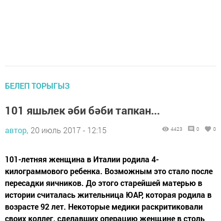
БЕЛЕП ТОРЫГЫЗ
101 яшьлек әби бәби тапкан...
автор,
20 июль 2017 - 12:15
4423
0
0
101-летняя женщина в Италии родила 4-
килограммового ребенка. Возможным это стало после
пересадки яичников. До этого старейшей матерью в
истории считалась жительница ЮАР, которая родила в
возрасте 92 лет. Некоторые медики раскритиковали
своих коллег, сделавших операцию женщине в столь