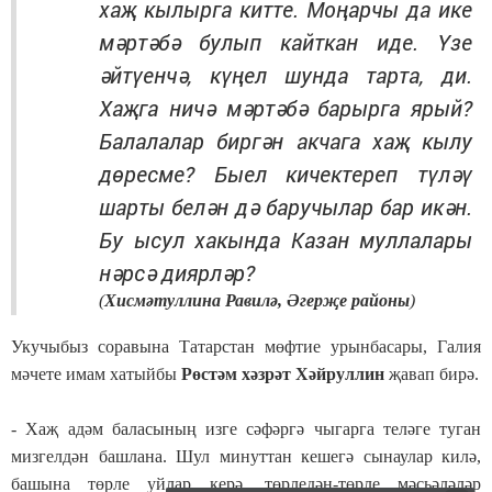
хаҗ кылырга китте. Моңарчы да ике
мәртәбә булып кайткан иде. Үзе
әйтүенчә, күңел шунда тарта, ди.
Хаҗга ничә мәртәбә барырга ярый?
Балалалар биргән акчага хаҗ кылу
дөресме? Быел кичектереп түләү
шарты белән дә баручылар бар икән.
Бу ысул хакында Казан муллалары
нәрсә диярләр?
(
Хисмәтуллина Равилә, Әгерҗе районы
)
Укучыбыз соравына Татарстан мөфтие урынбасары, Галия
мәчете имам хатыйбы
Рөстәм хәзрәт Хәйруллин
җавап бирә.
- Хаҗ адәм баласының изге сәфәргә чыгарга теләге туган
мизгелдән башлана. Шул минуттан кешегә сынаулар килә,
башына төрле уйлар керә, төрледән-төрле мәсьәләләр