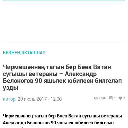
БЕЗНЕҢ ЯКТАШЛАР
Чирмешәннең тагын бер Бөек Ватан
сугышы ветераны – Александр
Белоногов 90 яшьлек юбилеен билгеләп
узды
автор,
20 июль 2017 - 12:00
4749
0
0
Чирмешәннең тагын бер Бөек Ватан сугышы ветераны -
Александр Белоногов 90 яшьлек юбилеен билгеләп