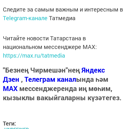
Следите за самым важным и интересным в
Telegram-канале
Татмедиа
Читайте новости Татарстана в
национальном мессенджере MАХ:
https://max.ru/tatmedia
"Безнең Чирмешән"нең
Яндекс
Дзен
,
Телеграм канал
ында һәм
МАХ
мессенджеренда иң мөһим,
кызыклы вакыйгаларны күзәтегез.
Теги: