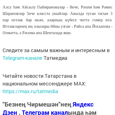
Алсу һәм Айсылу Гыймрановалар - 8нче, Рәхим һәм Рәмис
Шараповлар 5нче класста укыйлар. Авылда туган тагын 3
пар игезәк бар икән, аларның күбесе читтә гомер итә.
Игезәкләрнең иң олылары 60ны узган - Рәйсә апа Йосыпова -
Әлмәттә, ә Рәсимә апа Шенталада яши.
Следите за самым важным и интересным в
Telegram-канале
Татмедиа
Читайте новости Татарстана в
национальном мессенджере MАХ:
https://max.ru/tatmedia
"Безнең Чирмешән"нең
Яндекс
Дзен
,
Телеграм канал
ында һәм