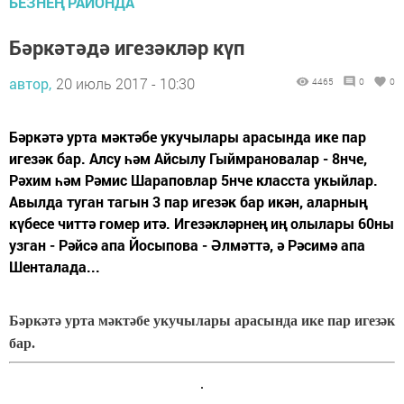
БЕЗНЕҢ РАЙОНДА
Бәркәтәдә игезәкләр күп
автор,
20 июль 2017 - 10:30
4465
0
0
Бәркәтә урта мәктәбе укучылары арасында ике пар
игезәк бар. Алсу һәм Айсылу Гыймрановалар - 8нче,
Рәхим һәм Рәмис Шараповлар 5нче класста укыйлар.
Авылда туган тагын 3 пар игезәк бар икән, аларның
күбесе читтә гомер итә. Игезәкләрнең иң олылары 60ны
узган - Рәйсә апа Йосыпова - Әлмәттә, ә Рәсимә апа
Шенталада...
Бәркәтә урта мәктәбе укучылары арасында ике пар игезәк
бар.