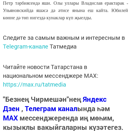
Петр тәрбиясендә яши. Олы уллары Владислав ерактарак -
Ульяновскийда яшәсә дә әтисе янына еш кайта. Юбилей
көнне дә төп нигездә кунаклар күп җыелды.
Следите за самым важным и интересным в
Telegram-канале
Татмедиа
Читайте новости Татарстана в
национальном мессенджере MАХ:
https://max.ru/tatmedia
"Безнең Чирмешән"нең
Яндекс
Дзен
,
Телеграм канал
ында һәм
МАХ
мессенджеренда иң мөһим,
кызыклы вакыйгаларны күзәтегез.