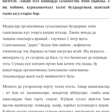
билгеле. Ләкин эссе көннәрдә сәламәтлек өчен уңайлы, ә
иң мәһиме, куркынычсыз халәт булдыруның шактый
гына ысуллары бар.
Медиклар организмның сусызлануын булдырмас өчен
сыеклыкны күп эчәргә киңәш итәләр. Ләкин монда да
чаманы онытырга ярамый - тәүлеккә 2 литр җитә.
Сыеклыкның "дөрес" булуы бик мөһим - кофеинлы
эчемлекләр эчү йөрәккә өстәмә нагрузка ясый. Иң яхшысы -
минираль су, ул сусауны да баса, су-тоз балансын да нормада
тота. Суның күп өлешен иртән һәм кичен эчү яхшы, бу
вакытларда организмның сыеклыкны сыеклыкны
тукымаларда җыеп калу мөмкинлеге була.
Менюга да үзгәрешләр кертү таләп ителә. Авыр ашамлыклар
- ит һәм ит эшләнмәләре, кондитер әйберләре, гөмбә ише
азыклардан баш тарту хәерле. Күбрәк сусыл яшелчә һәм
җиләк-җимешләр: помидор, кыяр, карбыз кулланырга кирәк.
Кайнар ашлар урынына салкын окрошка, чөгендерле аш ашау