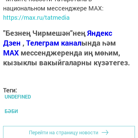
национальном мессенджере MАХ:
https://max.ru/tatmedia
"Безнең Чирмешән"нең
Яндекс
Дзен
,
Телеграм канал
ында һәм
МАХ
мессенджеренда иң мөһим,
кызыклы вакыйгаларны күзәтегез.
Теги:
UNDEFINED
БӘБИ
Перейти на страницу новости