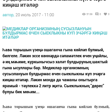
киңәш итәләр
автор,
20 июль 2017 - 11:00
5139
0
0
Һава торышын үзеңә ошаганча гына көйләп булмый,
билгеле. Ләкин эссе көннәрдә сәламәтлек өчен уңайлы,
ә иң мәһиме, куркынычсыз халәт булдыруның шактый
гына ысуллары бар. Медиклар организмның
сусызлануын булдырмас өчен сыеклыкны күп эчәргә
киңәш итәләр. Ләкин монда да чаманы онытырга
ярамый - тәүлеккә 2 литр җитә. Сыеклыкның "дөрес"
булуы бик мөһим...
Һава торышын үзеңә ошаганча гына көйләп булмый,