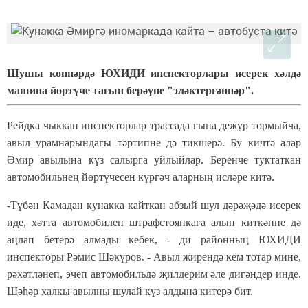
Шушы көннәрдә ЮХИДИ инспекторлары исерек хәлдә
машина йөртүче тагын берәүне "эләктергәннәр".
Рейдка чыккан инспекторлар трассада гына дежур тормыйча,
авыл урамнарындагы тәртипне дә тикшерә. Бу кичтә алар
Әмир авылына күз салырга уйлыйлар. Беренче туктаткан
автомобильнең йөртүчесен күргәч аларның исләре китә.
-Түбән Камадан кунакка кайткан абзый шул дәрәҗәдә исерек
иде, хәтта автомобилен штрафстоянкага алып киткәнне дә
аңлап бетерә алмады кебек, - ди районның ЮХИДИ
инспекторы Рәмис Шәкүров. - Авыл җирендә кем тотар мине,
рәхәтләнеп, эчеп автомобильдә җилдерим әле дигәндер инде.
Шәһәр халкы авылны шулай күз алдына китерә бит.