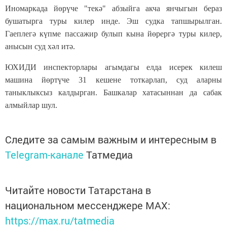
Иномаркада йөрүче "текә" абзыйга акча янчыгын бераз
бушатырга туры килер инде. Эш судка тапшырылган.
Гаеплегә күпме пассажир булып кына йөрергә туры килер,
анысын суд хәл итә.
ЮХИДИ инспекторлары агымдагы елда исерек килеш
машина йөртүче 31 кешене тоткарлап, суд аларны
таныклыксыз калдырган. Башкалар хатасыннан да сабак
алмыйлар шул.
Следите за самым важным и интересным в
Telegram-канале
Татмедиа
Читайте новости Татарстана в
национальном мессенджере MАХ:
https://max.ru/tatmedia