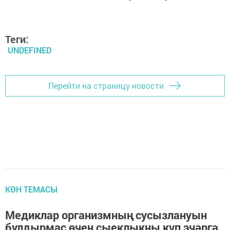
Теги:
UNDEFINED
Перейти на страницу новости
КӨН ТЕМАСЫ
Медиклар организмның сусызлануын
булдырмас өчен сыеклыкны күп эчәргә