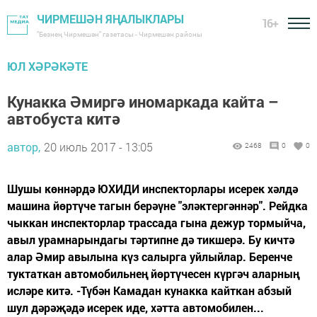
ЧИРМЕШӘН ЯҢАЛЫКЛАРЫ
16+
"Безнең Чирмешән" газетасы - Чирмешән районы
ЮЛ ХӘРӘКӘТЕ
Кунакка Әмиргә иномаркада кайта –
автобуста китә
автор,
20 июль 2017 - 13:05
2468
0
0
Шушы көннәрдә ЮХИДИ инспекторлары исерек хәлдә
машина йөртүче тагын берәүне "эләктергәннәр". Рейдка
чыккан инспекторлар трассада гына дежур тормыйча,
авыл урамнарындагы тәртипне дә тикшерә. Бу кичтә
алар Әмир авылына күз салырга уйлыйлар. Беренче
туктаткан автомобильнең йөртүчесен күргәч аларның
исләре китә. -Түбән Камадан кунакка кайткан абзый
шул дәрәҗәдә исерек иде, хәтта автомобилен...