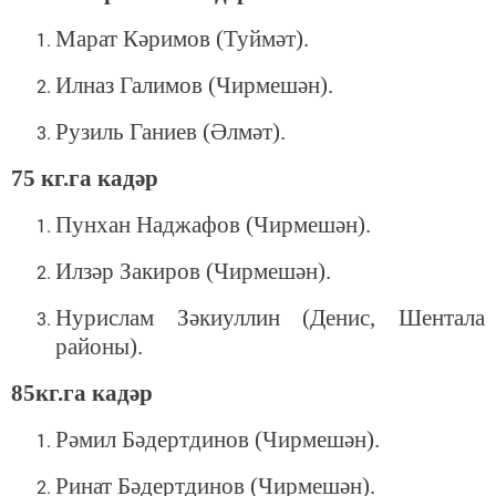
Марат Кәримов (Туймәт).
Илназ Галимов (Чирмешән).
Рузиль Ганиев (Әлмәт).
75 кг.га кадәр
Пунхан Наджафов (Чирмешән).
Илзәр Закиров (Чирмешән).
Нурислам Зәкиуллин (Денис, Шентала
районы).
85кг.га кадәр
Рәмил Бәдертдинов (Чирмешән).
Ринат Бәдертдинов (Чирмешән).