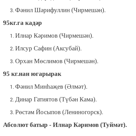
Фәнил Шәрифуллин (Чирмешән).
95кг.га кадәр
Илнар Кәримов (Чирмешән).
Илсур Сафин (Аксубай).
Орхан Мөслимов (Чирмешән).
95 кг.нан югарырак
Фәнил Минһаҗев (Әлмәт).
Динар Гатиятов (Түбән Кама).
Рөстәм Йосыпов (Лениногорск).
Абсолют батыр - Илнар Кәримов (Туймәт).