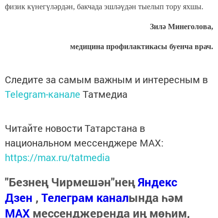
физик күнегүләрдән, бакчада эшләүдән тыелып тору яхшы.
Зилә Минеголова,
медицина профилактикасы буенча врач.
Следите за самым важным и интересным в
Telegram-канале
Татмедиа
Читайте новости Татарстана в
национальном мессенджере MАХ:
https://max.ru/tatmedia
"Безнең Чирмешән"нең
Яндекс
Дзен
,
Телеграм канал
ында һәм
МАХ
мессенджеренда иң мөһим,