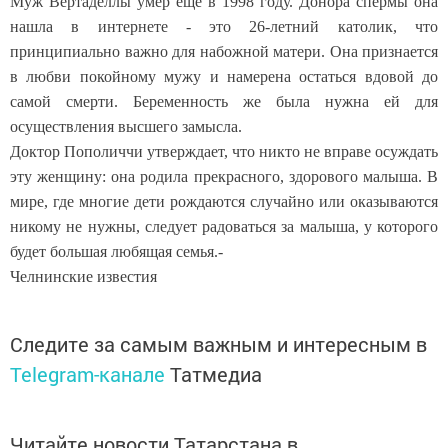
Муж Вертаделлы умер еще в 1998 году. Донора спермы она
нашла в интернете - это 26-летний католик, что
принципиально важно для набожной матери. Она признается
в любви покойному мужу и намерена остаться вдовой до
самой смерти. Беременность же была нужна ей для
осуществления высшего замысла.
Доктор Пополиччи утверждает, что никто не вправе осуждать
эту женщину: она родила прекрасного, здорового малыша. В
мире, где многие дети рождаются случайно или оказываются
никому не нужны, следует радоваться за малыша, у которого
будет большая любящая семья.-
Челнинские известия
Следите за самым важным и интересным в
Telegram-канале
Татмедиа
Читайте новости Татарстана в