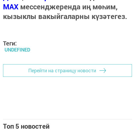
МАХ
мессенджеренда иң мөһим,
кызыклы вакыйгаларны күзәтегез.
Теги:
UNDEFINED
Перейти на страницу новости
Топ 5 новостей