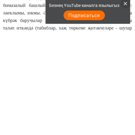
Безнең YouTube каналга язылыгыз
бимазалый башлый. Ягъни, Аллаһы Тәгалә аны сыный:
лаеклымы, юкмы. Әйе, хаҗга хәтта биш мәртәбә, аннан да
Подписаться
күбрәк баручылар бар. Бигрәк тә профессиональ бурычы
таләп иткәндә (табиблар, хаҗ төркеме җитәкчеләре - шулар
рәтеннән.) Аллаһ каршында изге бурычын үзе өчен үтәгәннән
соң, инде вафат булган әти-әнисе өчен баручылар бар. Шулай
ук, "Изге җирдә, Гарәфәт тавында кул күтәреп дога кылганда
гына хәл итә алган мәсьәләләрем туды" диючеләрне дә
очратабыз. Кемдер Аллаһыдан сәламәтлек, кемдер тынычлык-
иминлек ялвара... Хаҗга берничә тапкыр да бару рөхсәт
ителә. Иң зур бүләк - хаҗдан яңа туган сабый өммәтендә
кайту...
Ике як та риза булган очракта, ата-ана баласының яки баласы
ата-анасының акчасына хаҗга бара ала. Бу очракта хаҗлары
дөрес һәм кабул булыр, иншаллаһ.
Әҗәткә акча алып хаҗ кылуны уңай күренеш, дип санамыйм.