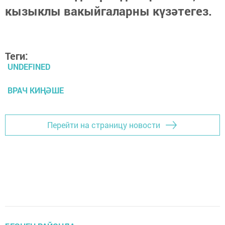
кызыклы вакыйгаларны күзәтегез.
Теги:
UNDEFINED
ВРАЧ КИҢӘШЕ
Перейти на страницу новости