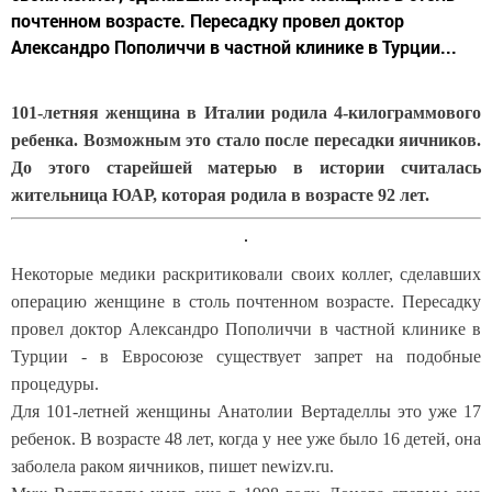
почтенном возрасте. Пересадку провел доктор
Александро Пополиччи в частной клинике в Турции...
101-летняя женщина в Италии родила 4-килограммового
ребенка. Возможным это стало после пересадки яичников.
До этого старейшей матерью в истории считалась
жительница ЮАР, которая родила в возрасте 92 лет.
Некоторые медики раскритиковали своих коллег, сделавших
операцию женщине в столь почтенном возрасте. Пересадку
провел доктор Александро Пополиччи в частной клинике в
Турции - в Евросоюзе существует запрет на подобные
процедуры.
Для 101-летней женщины Анатолии Вертаделлы это уже 17
ребенок. В возрасте 48 лет, когда у нее уже было 16 детей, она
заболела раком яичников, пишет newizv.ru.