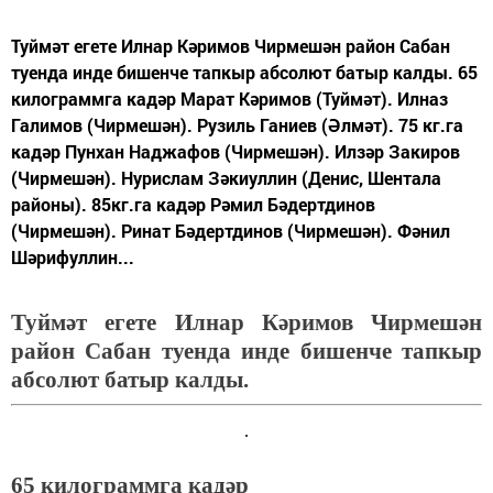
Туймәт егете Илнар Кәримов Чирмешән район Сабан
туенда инде бишенче тапкыр абсолют батыр калды. 65
килограммга кадәр Марат Кәримов (Туймәт). Илназ
Галимов (Чирмешән). Рузиль Ганиев (Әлмәт). 75 кг.га
кадәр Пунхан Наджафов (Чирмешән). Илзәр Закиров
(Чирмешән). Нурислам Зәкиуллин (Денис, Шентала
районы). 85кг.га кадәр Рәмил Бәдертдинов
(Чирмешән). Ринат Бәдертдинов (Чирмешән). Фәнил
Шәрифуллин...
Туймәт егете Илнар Кәримов Чирмешән
район Сабан туенда инде бишенче тапкыр
абсолют батыр калды.
65 килограммга кадәр