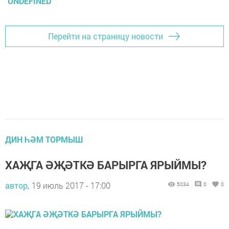
UNDEFINED
Перейти на страницу новости
ДИН ҺӘМ ТОРМЫШ
ХАҖГА ӘҖӘТКӘ БАРЫРГА ЯРЫЙМЫ?
автор,
19 июль 2017 - 17:00
5034
0
0