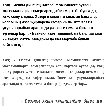
Хаҗ - Ислам диненең нигезе. Мөмкинлеге булган
мөселманнарга гомерләрендә бер мәртәбә булса да,
хаҗ кылу фарыз. Хәзерге вакытта мөэмин бәндәләр
исламның изге җирләренә сәфәр кыла. Intertat.ru
укучыларыбыз арасында да әлеге темага битараф
түгелләр бар... - Безнең якын танышыбыз быел да хаҗ
кылырга китте. Моңарчы да ике мәртәбә булып
кайткан иде....
Хаҗ - Ислам диненең нигезе. Мөмкинлеге булган
мөселманнарга гомерләрендә бер мәртәбә булса да, хаҗ
кылу фарыз. Хәзерге вакытта мөэмин бәндәләр исламның
изге җирләренә сәфәр кыла. Intertat.ru укучыларыбыз
арасында да әлеге темага битараф түгелләр бар...
- Безнең якын танышыбыз быел да