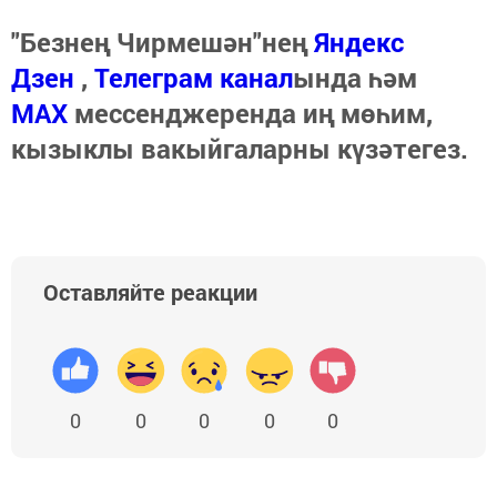
"Безнең Чирмешән"нең
Яндекс
Дзен
,
Телеграм канал
ында һәм
МАХ
мессенджеренда иң мөһим,
кызыклы вакыйгаларны күзәтегез.
Оставляйте реакции
0
0
0
0
0