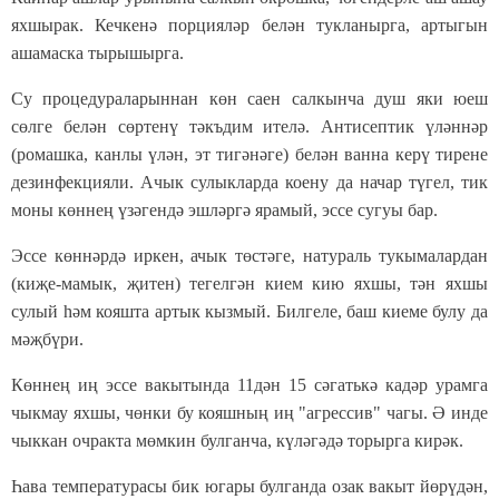
яхшырак. Кечкенә порцияләр белән тукланырга, артыгын
ашамаска тырышырга.
Су процедураларыннан көн саен салкынча душ яки юеш
сөлге белән сөртенү тәкъдим ителә. Антисептик үләннәр
(ромашка, канлы үлән, эт тигәнәге) белән ванна керү тирене
дезинфекцияли. Ачык сулыкларда коену да начар түгел, тик
моны көннең үзәгендә эшләргә ярамый, эссе сугуы бар.
Эссе көннәрдә иркен, ачык төстәге, натураль тукымалардан
(киҗе-мамык, җитен) тегелгән кием кию яхшы, тән яхшы
сулый һәм кояшта артык кызмый. Билгеле, баш киеме булу да
мәҗбүри.
Көннең иң эссе вакытында 11дән 15 сәгатькә кадәр урамга
чыкмау яхшы, чөнки бу кояшның иң "агрессив" чагы. Ә инде
чыккан очракта мөмкин булганча, күләгәдә торырга кирәк.
Һава температурасы бик югары булганда озак вакыт йөрүдән,